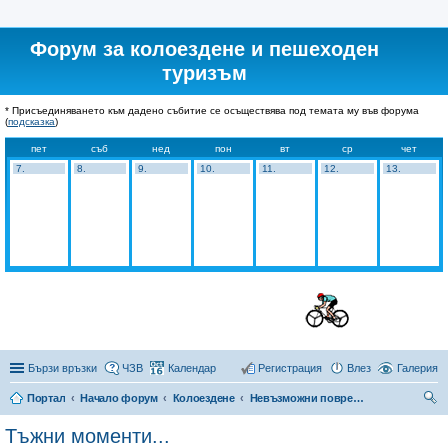
Форум за колоездене и пешеходен
туризъм
* Присъединяването към дадено събитие се осъществява под темата му във форума
(
подсказка
)
пет
съб
нед
пон
вт
ср
чет
7.
8.
9.
10.
11.
12.
13.
Бързи връзки
ЧЗВ
Календар
Регистрация
Влез
Галерия
Портал
Начало форум
Колоездене
Невъзможни повреди и инциденти
ър
Тъжни моменти...
се