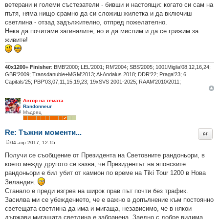
ветерани и големи състезатели - бивши и настоящи: когато си сам на
пътя, няма нищо срамно да си сложиш жилетка и да включиш
светлина - отзад задължително, отпред пожелателно.
Нека да почитаме загиналите, но и да мислим и да се грижим за
живите!
40х1200+ Finisher
: BMB'2000; LEL'2001; RM'2004; SBS'2005; 1001Miglia'08,12,16,24;
GBR'2009; Transdanubie+MGM'2013; Al-Andalus 2018; DDR'22; Praga'23; 6
Capitals'25; PBP'03,07,11,15,19,23; 19xSVS 2001-2025; RAAM'2010/2011;
Автор на темата
Randonneur
Мъдрец
Re: Тъжни моменти...
Цита
04 апр 2017, 12:15
М
н
Получи се съобщение от Президента на Световните рандоньори, в
е
което между другото се казва, че Президентът на японските
н
и
рандоньори е бил убит от камион по време на Tiki Tour 1200 в Нова
е
Зеландия.
Станало е преди изгрев на широк прав път почти без трафик.
Засилва ми се убеждението, че е важно в допълнение към постоянно
светещата светлина да има и мигаща, независимо, че в някои
държави мигащата светлина е забранена. Заедно с добре видима