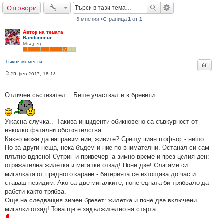
Отговори
не
3 мнения •Страница
1
от
1
Автор на темата
Randonneur
Мъдрец
Тъжни моменти...
Цита
25 фев 2017, 18:18
М
н
е
Отличен състезател... Беше участвал и в бревети...
н
и
е
Ужасна случка... Такива инциденти обикновено са съвкурност от
няколко фатални обстоятелства.
Какво може да направим ние, живите? Срещу пиян шофьор - нищо.
Но за други неща, нека бъдем и ние по-внимателни. Останал си сам -
плътно вдясно! Сутрин и привечер, а зимно време и през целия ден:
отражателна жилетка и мигалки отзад! Поне две! Слагаме си
мигалката от предното каране - батерията се изтощава до час и
ставаш невидим. Ако са две мигалките, поне едната би трябвало да
работи както трябва.
Още на следващия зимен бревет: жилетка и поне две включени
мигалки отзад! Това ще е задължително на старта.