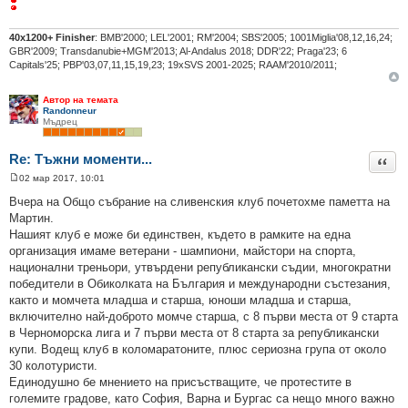
40х1200+ Finisher
: BMB'2000; LEL'2001; RM'2004; SBS'2005; 1001Miglia'08,12,16,24;
GBR'2009; Transdanubie+MGM'2013; Al-Andalus 2018; DDR'22; Praga'23; 6
Capitals'25; PBP'03,07,11,15,19,23; 19xSVS 2001-2025; RAAM'2010/2011;
Автор на темата
Randonneur
Мъдрец
Re: Тъжни моменти...
Цита
02 мар 2017, 10:01
М
н
Вчера на Общо събрание на сливенския клуб почетохме паметта на
е
Мартин.
н
и
Нашият клуб е може би единствен, където в рамките на една
е
организация имаме ветерани - шампиони, майстори на спорта,
национални треньори, утвърдени републикански съдии, многократни
победители в Обиколката на България и международни състезания,
както и момчета младша и старша, юноши младша и старша,
включително най-доброто момче старша, с 8 първи места от 9 старта
в Черноморска лига и 7 първи места от 8 старта за републикански
купи. Водещ клуб в коломаратоните, плюс сериозна група от около
30 колотуристи.
Единодушно бе мнението на присъстващите, че протестите в
големите градове, като София, Варна и Бургас са нещо много важно