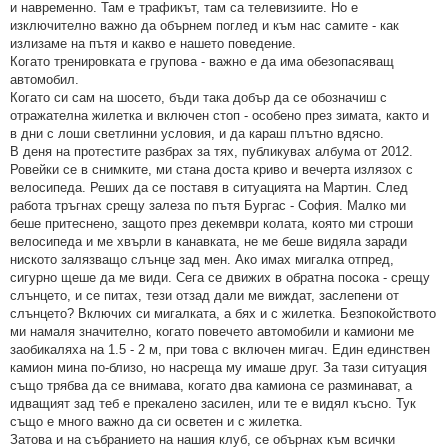
и навременно. Там е трафикът, там са телевизиите. Но е
изключително важно да обърнем поглед и към нас самите - как
излизаме на пътя и какво е нашето поведение.
Когато тренировката е групова - важно е да има обезопасяващ
автомобил.
Когато си сам на шосето, бъди така добър да се обозначиш с
отражателна жилетка и включен стоп - особено през зимата, както и
в дни с лоши светлинни условия, и да караш плътно вдясно.
В деня на протестите разбрах за тях, публикувах албума от 2012.
Ровейки се в снимките, ми стана доста криво и вечерта излязох с
велосипеда. Реших да се поставя в ситуацията на Мартин. След
работа тръгнах срещу залеза по пътя Бургас - София. Малко ми
беше притеснено, защото през декември колата, която ми строши
велосипеда и ме хвърли в канавката, не ме беше видяла заради
ниското залязващо слънце зад мен. Ако имах мигалка отпред,
сигурно щеше да ме види. Сега се движих в обратна посока - срещу
слънцето, и се питах, тези отзад дали ме виждат, заслепени от
слънцето? Включих си мигалката, а бях и с жилетка. Безпокойството
ми намаля значително, когато повечето автомобили и камиони ме
заобикаляха на 1.5 - 2 м, при това с включен мигач. Един единствен
камион мина по-близо, но насреща му имаше друг. За тази ситуация
също трябва да се внимава, когато два камиона се разминават, а
идващият зад теб е прекалено засилен, или те е видял късно. Тук
също е много важно да си осветен и с жилетка.
Затова и на събранието на нашия клуб, се обърнах към всички