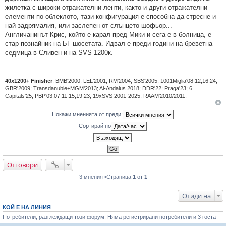
жилетка с широки отражателни ленти, както и други отражателни
елементи по облеклото, тази конфигурация е способна да стресне и
най-задрямалия, или заслепен от слънцето шофьор...
Англичанинът Крис, който е карал пред Мики и сега е в болница, е
стар познайник на БГ шосетата. Идвал е преди години на бреветна
седмица в Сливен и на SVS 1200к.
40х1200+ Finisher
: BMB'2000; LEL'2001; RM'2004; SBS'2005; 1001Miglia'08,12,16,24;
GBR'2009; Transdanubie+MGM'2013; Al-Andalus 2018; DDR'22; Praga'23; 6
Capitals'25; PBP'03,07,11,15,19,23; 19xSVS 2001-2025; RAAM'2010/2011;
Покажи мненията от преди:
Сортирай по
Отговори
3 мнения •Страница
1
от
1
Отиди на
КОЙ Е НА ЛИНИЯ
Потребители, разглеждащи този форум: Няма регистрирани потребители и 3 госта