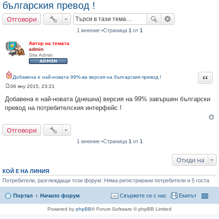
българския превод !
не
Отговори
1 мнение •Страница
1
от
1
Автор на темата
admin
Site Admin
Цита
Добавена е най-новата 99%-ва версия на българския превод !
06 яну 2015, 23:21
М
н
Добавена е най-новата (днешна) версия на 99% завършен български
е
превод на потребителския интерфейс !
н
и
е
Отговори
1 мнение •Страница
1
от
1
Отиди на
КОЙ Е НА ЛИНИЯ
Потребители, разглеждащи този форум: Няма регистрирани потребители и 5 госта
Портал
Начало форум
Свържете се с нас
Екипът
Powered by
phpBB
® Forum Software © phpBB Limited