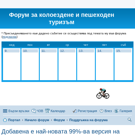
Форум за колоездене и пешеходен
туризъм
* Присъединяването към дадено събитие се осъществява под темата му във форума
(
подсказка
)
нед
пон
вт
ср
чет
пет
съб
9.
10.
11.
12.
13.
14.
15.
Бързи връзки
ЧЗВ
Календар
Регистрация
Влез
Галерия
Портал
Начало форум
Форум
Поддръжка на форума
ър
Добавена е най-новата 99%-ва версия на
се