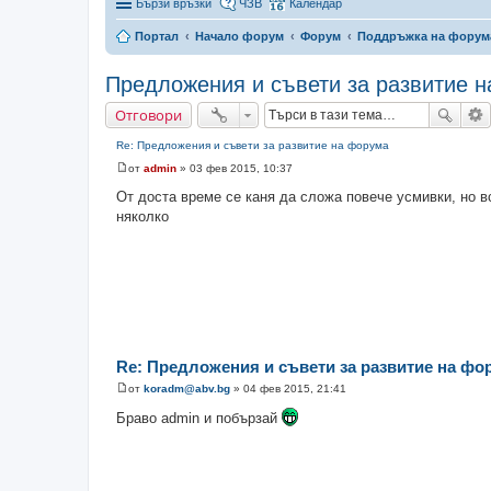
Бързи връзки
ЧЗВ
Календар
Портал
Начало форум
Форум
Поддръжка на форум
Предложения и съвети за развитие 
Отговори
Re: Предложения и съвети за развитие на форума
от
admin
»
03 фев 2015, 10:37
М
н
От доста време се каня да сложа повече усмивки, но вс
е
няколко
н
и
е
Re: Предложения и съвети за развитие на фо
от
koradm@abv.bg
»
04 фев 2015, 21:41
М
н
Браво admin и побързай
е
н
и
е