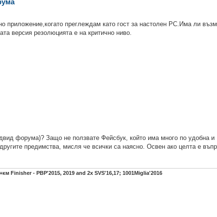
рума
лно приложение,когато преглеждам като гост за настолен PC.Има ли въз
ата версия резолюцията е на критично ниво.
едвид форума)? Защо не ползвате Фейсбук, който има много по удобна и
другите предимства, мисля че всички са наясно. Освен ако целта е въп
00+км Finisher - PBP'2015, 2019 and 2x SVS'16,17; 1001Miglia'2016