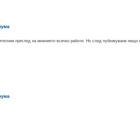
рума
ителния преглед на мнението всичко работи. Но след публикуване нещо 
рума