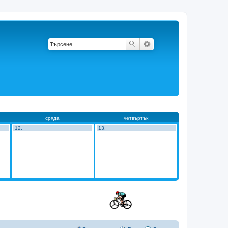
сряда
четвъртък
12.
13.