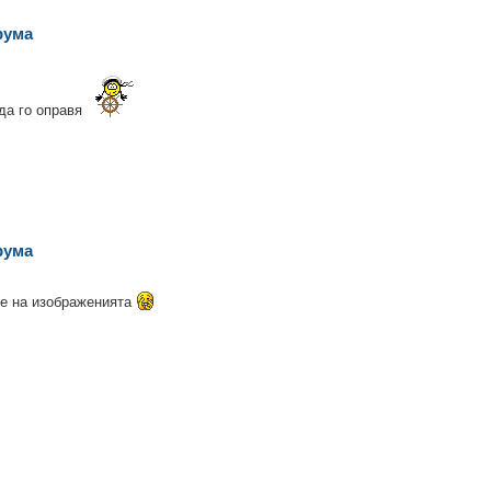
рума
 да го оправя
рума
не на изображенията