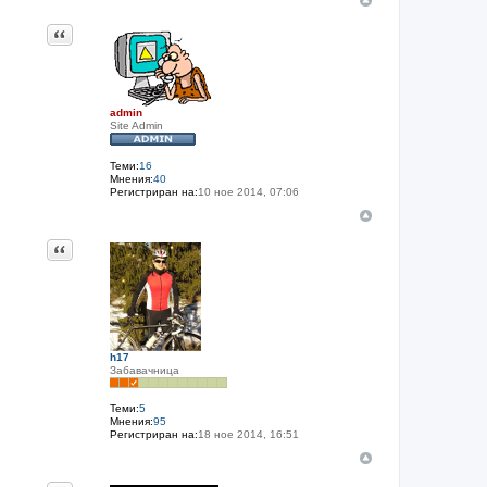
Цитат
admin
Site Admin
Теми:
16
Мнения:
40
Регистриран на:
10 ное 2014, 07:06
Цитат
h17
Забавачница
Теми:
5
Мнения:
95
Регистриран на:
18 ное 2014, 16:51