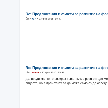
Re: Предложения и съвети за развитие на фо
от
h17
»
23 фев 2015, 15:47
М
н
е
н
и
е
Re: Предложения и съвети за развитие на фо
от
admin
»
23 фев 2015, 15:51
М
н
да, преди малко го разбрах това, тъкмо ровя откъде м
е
видеото, но я премахнах за да може само аз да опреде
н
и
е