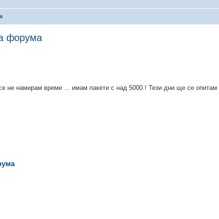
а
на форума
е не намирам време ... имам пакети с над 5000 ! Тези дни ще се опитам
рума