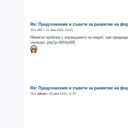
Re: Предложения и съвети за развитие на фо
от
h17
»
21 фев 2015, 13:21
М
н
Някакъв проблем с вграждането на видео: при предвар
е
viewtopic.php?p=885#p885
н
и
е
Re: Предложения и съвети за развитие на фо
от
admin
»
23 фев 2015, 11:33
М
н
е
н
и
е