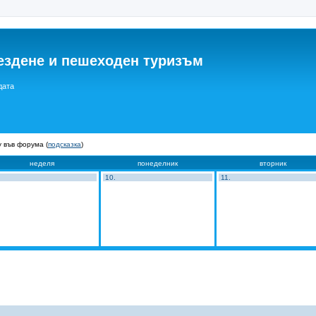
ездене и пешеходен туризъм
дата
 във форума (
подсказка
)
неделя
понеделник
вторник
10.
11.