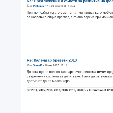
Re: Предложения и съвети за развитие на фо
от
Pathfinder™
»
21 май 2016, 10:24
М
н
При мен сайта когато съм логнат ми излиза като моби
е
се направи с опция преглед в пълна версия,при мобилн
н
и
е
Re: Календар бревети 2018
от
Staneff
»
16 окт 2017, 17:11
М
н
До кога ще се ползва тази архаична система (имам пр
е
съвременна система за допитване. Няма да изтъкавам 
н
и
достигнат до по-малко хора...
е
SR'2014, 2015, 2016, 2017, 2018, 2019, 2020; 5 x International 12