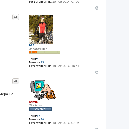
Регистриран на:
10 ное 2014, 07:06
Цитат
h17
Забавачница
Теми:
5
Мнения:
95
Регистриран на:
18 ное 2014, 16:51
Цитат
змера на
admin
Site Admin
Теми:
16
Мнения:
40
Регистриран на:
10 ное 2014, 07:06