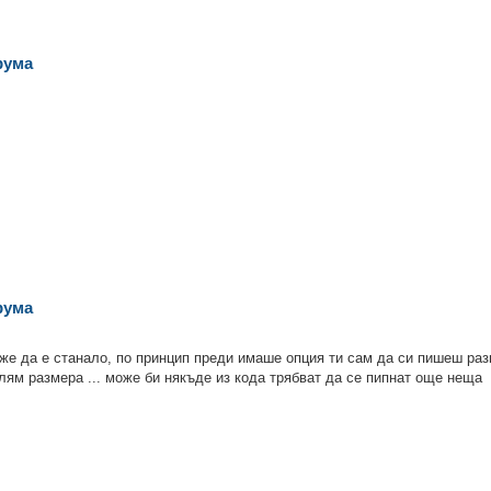
рума
рума
оже да е станало, по принцип преди имаше опция ти сам да си пишеш ра
лям размера ... може би някъде из кода трябват да се пипнат още неща