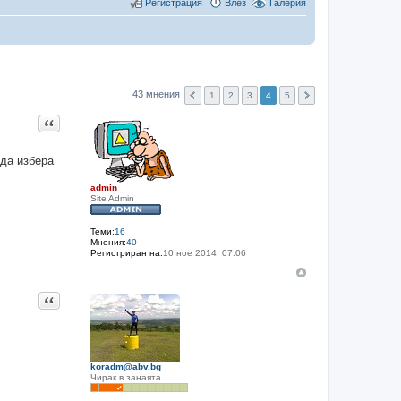
Регистрация
Влез
Галерия
43 мнения
1
2
3
4
5
Цитат
 да избера
admin
Site Admin
Теми:
16
Мнения:
40
Регистриран на:
10 ное 2014, 07:06
Цитат
koradm@abv.bg
Чирак в занаята