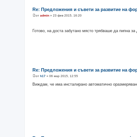
Re: Предложения и съвети за развитие на фо
от
admin
»
23 фев 2015, 16:20
М
н
е
н
Готово, на доста забутано място трябваше да пипна за
и
е
Re: Предложения и съвети за развитие на фо
от
h17
»
06 мар 2015, 12:55
М
н
Виждам, че има инсталирано автоматично оразмерява
е
н
и
е