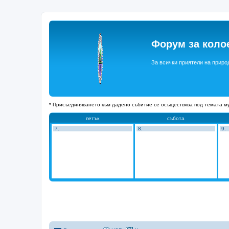
Форум за коло
За всички приятели на приро
* Присъединяването към дадено събитие се осъществява под темата му
петък
събота
7.
8.
9.