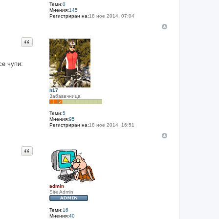
Теми:
0
Мнения:
145
Регистриран на:
18 ное 2014, 07:04
Цитат
се чупи:
h17
Забавачница
Теми:
5
Мнения:
95
Регистриран на:
18 ное 2014, 16:51
Цитат
admin
Site Admin
Теми:
16
Мнения:
40