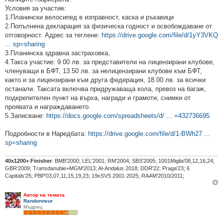
е
Условия за участие:
1.Планински велосипед в изправност, каска и ръкавици
2.Попълнена декларация за физическа годност и освобождаване от
отговорност. Адрес за теглене:
https://drive.google.com/file/d/1yY3VKQ
... sp=sharing
3.Планинска здравна застраховка,
4.Такса участие: 9.00 лв. за представители на лицензирани клубове,
членуващи в БФТ, 13.50 лв. за нелицензирани клубове към БФТ,
както и за лицензирани към друга федерация, 18.00 лв. за всички
останали. Таксата включва придружаваща кола, превоз на багаж,
подкрепителен пункт на върха, награди и грамоти, снимки от
проявата и награждаването.
5.Записване:
https://docs.google.com/spreadsheets/d/ ... =432736695
Подробности в Наредбата:
https://drive.google.com/file/d/1-BWh27 ...
sp=sharing
40х1200+ Finisher
: BMB'2000; LEL'2001; RM'2004; SBS'2005; 1001Miglia'08,12,16,24;
GBR'2009; Transdanubie+MGM'2013; Al-Andalus 2018; DDR'22; Praga'23; 6
Capitals'25; PBP'03,07,11,15,19,23; 19xSVS 2001-2025; RAAM'2010/2011;
Автор на темата
Randonneur
Мъдрец