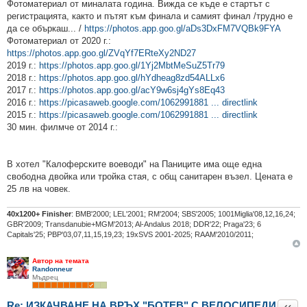
н
Фотоматериал от миналата година. Вижда се къде е стартът с
е
регистрацията, както и пътят към финала и самият финал /трудно е
н
и
да се объркаш... /
https://photos.app.goo.gl/aDs3DxFM7VQBk9FYA
е
Фотоматериал от 2020 г.:
https://photos.app.goo.gl/ZVqYf7ERteXy2ND27
2019 г.:
https://photos.app.goo.gl/1Yj2MbtMeSuZ5Tr79
2018 г.:
https://photos.app.goo.gl/hYdheag8zd54ALLx6
2017 г.:
https://photos.app.goo.gl/acY9w6sj4gYs8Eq43
2016 г.:
https://picasaweb.google.com/1062991881 ... directlink
2015 г.:
https://picasaweb.google.com/1062991881 ... directlink
30 мин. филмче от 2014 г.:
В хотел "Калоферските воеводи" на Паниците има още една
свободна двойка или тройка стая, с общ санитарен възел. Цената е
25 лв на човек.
40х1200+ Finisher
: BMB'2000; LEL'2001; RM'2004; SBS'2005; 1001Miglia'08,12,16,24;
GBR'2009; Transdanubie+MGM'2013; Al-Andalus 2018; DDR'22; Praga'23; 6
Capitals'25; PBP'03,07,11,15,19,23; 19xSVS 2001-2025; RAAM'2010/2011;
Автор на темата
Randonneur
Мъдрец
Re: ИЗКАЧВАНЕ НА ВРЪХ "БОТЕВ" С ВЕЛОСИПЕДИ
Цита