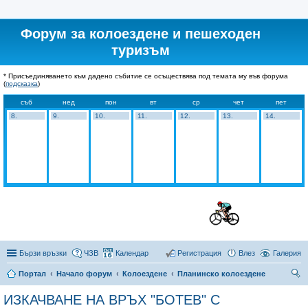
Форум за колоездене и пешеходен
туризъм
* Присъединяването към дадено събитие се осъществява под темата му във форума
(
подсказка
)
съб
нед
пон
вт
ср
чет
пет
8.
9.
10.
11.
12.
13.
14.
Бързи връзки
ЧЗВ
Календар
Регистрация
Влез
Галерия
Портал
Начало форум
Колоездене
Планинско колоездене
ър
ИЗКАЧВАНЕ НА ВРЪХ "БОТЕВ" С
се