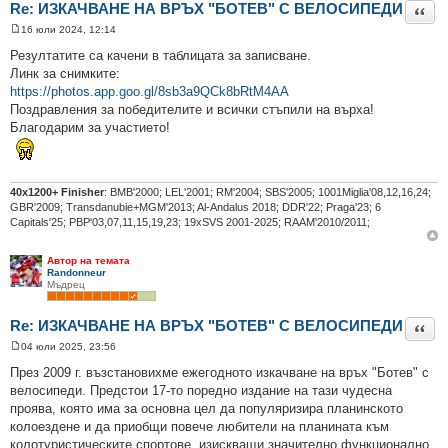
Re: ИЗКАЧВАНЕ НА ВРЪХ "БОТЕВ" С ВЕЛОСИПЕДИ
Цита
16 юли 2024, 12:14
М
н
Резултатите са качени в таблицата за записване.
е
Линк за снимките:
н
и
https://photos.app.goo.gl/8sb3a9QCk8bRtM4AA
е
Поздравления за победителите и всички стъпили на върха!
Благодарим за участието!
40х1200+ Finisher
: BMB'2000; LEL'2001; RM'2004; SBS'2005; 1001Miglia'08,12,16,24;
GBR'2009; Transdanubie+MGM'2013; Al-Andalus 2018; DDR'22; Praga'23; 6
Capitals'25; PBP'03,07,11,15,19,23; 19xSVS 2001-2025; RAAM'2010/2011;
Автор на темата
Randonneur
Мъдрец
Re: ИЗКАЧВАНЕ НА ВРЪХ "БОТЕВ" С ВЕЛОСИПЕДИ
Цита
04 юли 2025, 23:56
М
н
През 2009 г. възстановихме ежегодното изкачване на връх "Ботев" с
е
велосипеди. Предстои 17-то поредно издание на тази чудесна
н
и
проява, която има за основна цел да популяризира планинското
е
колоездене и да приобщи повече любители на планината към
колотуристическите спортове, изискващи значително функционално