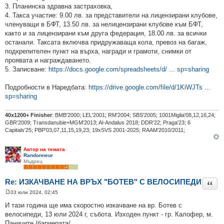
3. Планинска здравна застраховка,
4. Такса участие: 9.00 лв. за представители на лицензирани клубове,
членуващи в БФТ, 13.50 лв. за нелицензирани клубове към БФТ,
както и за лицензирани към друга федерация, 18.00 лв. за всички
останали. Таксата включва придружаваща кола, превоз на багаж,
подкрепителен пункт на върха, награди и грамоти, снимки от
проявата и награждаването.
5. Записване:
https://docs.google.com/spreadsheets/d/ ... sp=sharing
Подробности в Наредбата:
https://drive.google.com/file/d/1KiWJTs ...
sp=sharing
40х1200+ Finisher
: BMB'2000; LEL'2001; RM'2004; SBS'2005; 1001Miglia'08,12,16,24;
GBR'2009; Transdanubie+MGM'2013; Al-Andalus 2018; DDR'22; Praga'23; 6
Capitals'25; PBP'03,07,11,15,19,23; 19xSVS 2001-2025; RAAM'2010/2011;
Автор на темата
Randonneur
Мъдрец
Re: ИЗКАЧВАНЕ НА ВРЪХ "БОТЕВ" С ВЕЛОСИПЕДИ
Цита
03 юли 2024, 02:45
М
н
И тази година ще има скоростно изкачване на вр. Ботев с
е
велосипеди, 13 юли 2024 г, събота. Изходен пункт - гр. Калофер, м.
н
и
Паниците /бариерата/.