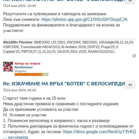
24 юли 2022, 20:00
М
н
Резултатите са публикувани в таблицата за записване.
е
Линк към снимките:
https://photos.app.goo.gl/C1XH2ci54YDozpCJA
н
и
Поздравления за финиширалите и благодарност на всички за
е
участието!
40х1200+ Finisher
: BMB'2000; LEL'2001; RM'2004; SBS'2005; 1001Miglia'08,12,16,24;
GBR'2009; Transdanubie+MGM'2013; Al-Andalus 2018; DDR'22; Praga'23; 6
Capitals'25; PBP'03,07,11,15,19,23; 19xSVS 2001-2025; RAAM'2010/2011;
Автор на темата
Randonneur
Мъдрец
Re: ИЗКАЧВАНЕ НА ВРЪХ "БОТЕВ" С ВЕЛОСИПЕДИ
Цита
23 юни 2023, 06:33
М
н
Стартът тази година е на 15 юли.
е
Няма драстични промени в сравнение с последните издания.
н
и
Да си припомним условията за участие:
е
IV. Условия за участие:
1. Планински велосипед в изправност, каска и ръкавици
2. Попълнена декларация за физическа годност и освобождаване от
отговорност. Адрес за теглене:
https://drive.google.com/file/d/1yY3VKQ
... sp=sharing