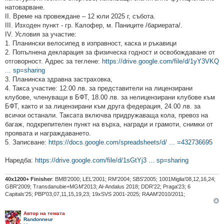
натоварване.
II. Време на провеждане – 12 юли 2025 г, събота.
III. Изходен пункт - гр. Калофер, м. Паниците /бариерата/.
IV. Условия за участие:
1. Планински велосипед в изправност, каска и ръкавици
2. Попълнена декларация за физическа годност и освобождаване от
отговорност. Адрес за теглене:
https://drive.google.com/file/d/1yY3VKQ
... sp=sharing
3. Планинска здравна застраховка,
4. Такса участие: 12.00 лв. за представители на лицензирани
клубове, членуващи в БФТ, 18.00 лв. за нелицензирани клубове към
БФТ, както и за лицензирани към друга федерация, 24.00 лв. за
всички останали. Таксата включва придружаваща кола, превоз на
багаж, подкрепителен пункт на върха, награди и грамоти, снимки от
проявата и награждаването.
5. Записване:
https://docs.google.com/spreadsheets/d/ ... =432736695
Наредба:
https://drive.google.com/file/d/1sGtYj3 ... sp=sharing
40х1200+ Finisher
: BMB'2000; LEL'2001; RM'2004; SBS'2005; 1001Miglia'08,12,16,24;
GBR'2009; Transdanubie+MGM'2013; Al-Andalus 2018; DDR'22; Praga'23; 6
Capitals'25; PBP'03,07,11,15,19,23; 19xSVS 2001-2025; RAAM'2010/2011;
Автор на темата
Randonneur