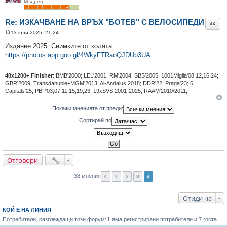
Мъдрец
Re: ИЗКАЧВАНЕ НА ВРЪХ "БОТЕВ" С ВЕЛОСИПЕДИ
Цита
13 юли 2025, 21:24
М
н
Издание 2025. Снимките от колата:
е
https://photos.app.goo.gl/4WkyFTRaoQJDUb3UA
н
и
е
40х1200+ Finisher
: BMB'2000; LEL'2001; RM'2004; SBS'2005; 1001Miglia'08,12,16,24;
GBR'2009; Transdanubie+MGM'2013; Al-Andalus 2018; DDR'22; Praga'23; 6
Capitals'25; PBP'03,07,11,15,19,23; 19xSVS 2001-2025; RAAM'2010/2011;
Покажи мненията от преди:
Сортирай по
Отговори
38 мнения
1
2
3
4
Отиди на
КОЙ Е НА ЛИНИЯ
Потребители, разглеждащи този форум: Няма регистрирани потребители и 7 госта