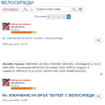
ВЕЛОСИПЕДИ
не
Отговори
38 мнения
1
2
3
4
Автор на темата
Randonneur
Мъдрец
Re: ИЗКАЧВАНЕ НА ВРЪХ "БОТЕВ" С ВЕЛОСИПЕДИ
Цита
06 юли 2022, 15:13
М
н
е
н
и
е
40х1200+ Finisher
: BMB'2000; LEL'2001; RM'2004; SBS'2005; 1001Miglia'08,12,16,24;
GBR'2009; Transdanubie+MGM'2013; Al-Andalus 2018; DDR'22; Praga'23; 6
Capitals'25; PBP'03,07,11,15,19,23; 19xSVS 2001-2025; RAAM'2010/2011;
Автор на темата
Randonneur
Мъдрец
Re: ИЗКАЧВАНЕ НА ВРЪХ "БОТЕВ" С ВЕЛОСИПЕДИ
Цита
21 юли 2022, 12:49
М