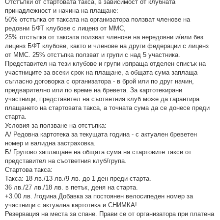
Отстъпки от стартовата такса, в зависимост от клубната
принадлежност и начина на плащане:
50% отстъпка от таксата на организатора ползват членове на
редовни БФТ клубове с лиценз от ММС,
25% отстъпка от таксата ползват членове на нередовни и/или без
лиценз БФТ клубове, както и членове на други федерации с лиценз
от ММС. 25% отстъпка ползват и групи с над 5 участника.
Представител на тези клубове и групи изпраща отделен списък на
участниците за всеки срок на плащане, а общата сума заплаща
съгласно договорка с организатора - в брой или по друг начин,
предварително или по време на бревета. За картотекирани
участници, представител на съответния клуб може да гарантира
плащането на стартовата такса, а точната сума да се донесе преди
старта.
Условия за ползване на отстъпка:
А/ Редовна картотека за текущата година - с актуален бреветен
номер и валидна застраховка.
Б/ Групово заплащане на общата сума на стартовите такси от
представител на съответния клуб/група.
Стартова такса:
Такса: 18 лв./13 лв./9 лв. до 1 ден преди старта.
36 лв./27 лв./18 лв. в петък, деня на старта.
+3.00 лв. /година Добавка за постоянен велосипеден номер за
участници с актуална картотека и СНИМКА!
Резервация на места за спане. Прави се от организатора при платена