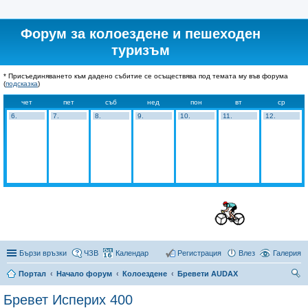
Форум за колоездене и пешеходен
туризъм
* Присъединяването към дадено събитие се осъществява под темата му във форума
(
подсказка
)
чет
пет
съб
нед
пон
вт
ср
6.
7.
8.
9.
10.
11.
12.
Бързи връзки
ЧЗВ
Календар
Регистрация
Влез
Галерия
Портал
Начало форум
Колоездене
Бревети AUDAX
ър
Бревет Исперих 400
се