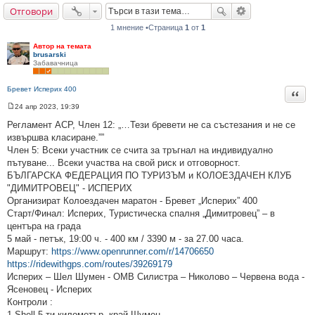
Отговори
не
1 мнение •Страница
1
от
1
Автор на темата
brusarski
Забавачница
Бревет Исперих 400
Цита
24 апр 2023, 19:39
М
н
Регламент АСР, Член 12: „…Тези бревети не са състезания и не се
е
извършва класиране.””
н
и
Член 5: Всеки участник се счита за тръгнал на индивидуално
е
пътуване... Всеки участва на свой риск и отговорност.
БЪЛГАРСКА ФЕДЕРАЦИЯ ПО ТУРИЗЪМ и КОЛОЕЗДАЧЕН КЛУБ
"ДИМИТРОВЕЦ" - ИСПЕРИХ
Организират Колоездачен маратон - Бревет „Исперих” 400
Старт/Финал: Исперих, Туристическа спалня „Димитровец” – в
центъра на града
5 май - пeтък, 19:00 ч. - 400 км / 3390 м - за 27.00 часа.
Маршрут:
https://www.openrunner.com/r/14706650
https://ridewithgps.com/routes/39269179
Исперих – Шел Шумен - ОМВ Силистра – Николово – Червена вода -
Ясеновец - Исперих
Контроли :
1.Shell-5-ти километър, край Шумен