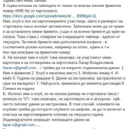
година /ако няма такова/:
В първа колонка на таблицата от линка се вписва личния бреветен
номер /ARB №/ от картотеката:
https://docs.google.com/spreadsheets/d/ ... B98#gid=11
Име, клуб и пол на картотекираните участници, както и размерът на
стартовата такса излизат автоматично. Записване може да се прави
и за останалите зимни бревети, също и за всички бревети до края на
сезона. Това става с отваряне на следващите таблици - вдясно от
текущата. За някои бревети има допълнителни въпроси - в
съответните розови колонки, например за хотел, храна и т.н.
Ако при вписване на бреветния номер:
А. Не излизат име и клуб: това означава, че участникът няма
картотека и на отговорника за картотеката Лазар Владиславов
/lazar.v@gmail.com
..../ трябва да се изпратят първоначални данни: 1.
Име и фамилия 2. Клуб и населено място 3. Мобилен номер 4. И-
мейл 5. Година на раждане 6. Данни за застраховка: застраховател и
срок на валидност 7. Най-дълга, премината до момента дистанция 8.
Снимка на ездача.
Б. Излизат име и клуб, но не излиза размер на стартовата такса /
изписва се "0"/: това означава, че картотеката не е актуална - най-
често липсват данни за застраховка. В този случай, членовете на
клубове трябва да потърсят клубните си шефове, за да ги включат в
списъка на картотекираните членове за текущата година.
Индивидуалните изпращат липсващите данни на
lazar.v@gmail.com
.....