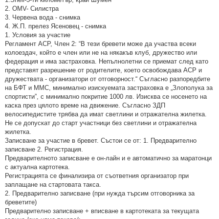
2. OMV- Силистра
3. Червена вода - снимка
4. Ж.П. прелез Ясеновец - снимка
1. Условия за участие
Регламент АСР, Член 2: “В тези бревети може да участва всеки
колоездач, който е член или не на някакъв клуб, дружество или
федерация и има застраховка. Непълнолетни се приемат след като
представят разрешение от родителите, което освобождава АСР и
дружествата - организатори от отговорност.“ Съгласно разпоредбите
на БФТ и ММС, минимално изискуемата застраховка е „Злополука за
спортисти”, с минимално покритие 1000 лв. Изисква се носенето на
каска през цялото време на движение. Съгласно ЗДП
велосипедистите трябва да имат светлини и отражателна жилетка.
Не се допускат до старт участници без светлини и отражателна
жилетка.
Записване за участие в бревет. Състои се от: 1. Предварително
записване 2. Регистрация.
Предварителното записване е он-лайн и е автоматично за маратонци
с актуална картотека.
Регистрацията се финализира от съответния организатор при
заплащане на стартовата такса.
2. Предварително записване (при нужда търсим отговорника за
бреветите)
Предварително записване + вписване в картотеката за текущата