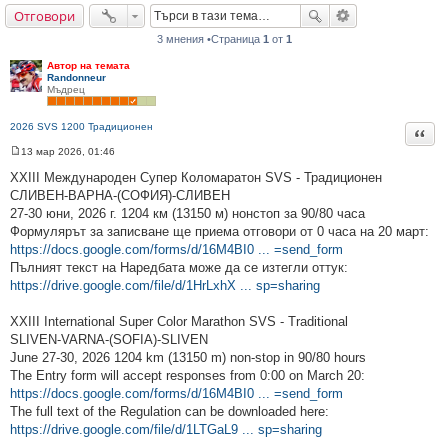
Отговори
не
3 мнения •Страница
1
от
1
Автор на темата
Randonneur
Мъдрец
2026 SVS 1200 Традиционен
Цита
13 мар 2026, 01:46
М
н
XXIII Международен Супер Коломаратон SVS - Традиционен
е
СЛИВЕН-ВАРНА-(СОФИЯ)-СЛИВЕН
н
и
27-30 юни, 2026 г. 1204 км (13150 м) нонстоп за 90/80 часа
е
Формулярът за записване ще приема отговори от 0 часа на 20 март:
https://docs.google.com/forms/d/16M4BI0 ... =send_form
Пълният текст на Наредбата може да се изтегли оттук:
https://drive.google.com/file/d/1HrLxhX ... sp=sharing
XXIII International Super Color Marathon SVS - Traditional
SLIVEN-VARNA-(SOFIA)-SLIVEN
June 27-30, 2026 1204 km (13150 m) non-stop in 90/80 hours
The Entry form will accept responses from 0:00 on March 20:
https://docs.google.com/forms/d/16M4BI0 ... =send_form
The full text of the Regulation can be downloaded here:
https://drive.google.com/file/d/1LTGaL9 ... sp=sharing