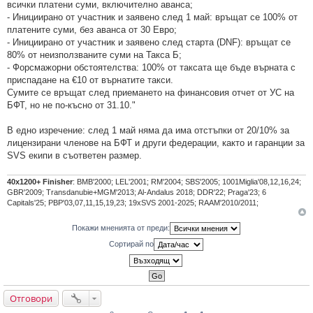
всички платени суми, включително аванса;
- Инициирано от участник и заявено след 1 май: връщат се 100% от
платените суми, без аванса от 30 Евро;
- Инициирано от участник и заявено след старта (DNF): връщат се
80% от неизползваните суми на Такса Б;
- Форсмажорни обстоятелства: 100% от таксата ще бъде върната с
приспадане на €10 от върнатите такси.
Сумите се връщат след приемането на финансовия отчет от УС на
БФТ, но не по-късно от 31.10."
В едно изречение: след 1 май няма да има отстъпки от 20/10% за
лицензирани членове на БФТ и други федерации, както и гаранции за
SVS екипи в съответен размер.
40х1200+ Finisher
: BMB'2000; LEL'2001; RM'2004; SBS'2005; 1001Miglia'08,12,16,24;
GBR'2009; Transdanubie+MGM'2013; Al-Andalus 2018; DDR'22; Praga'23; 6
Capitals'25; PBP'03,07,11,15,19,23; 19xSVS 2001-2025; RAAM'2010/2011;
Покажи мненията от преди:
Сортирай по
Отговори