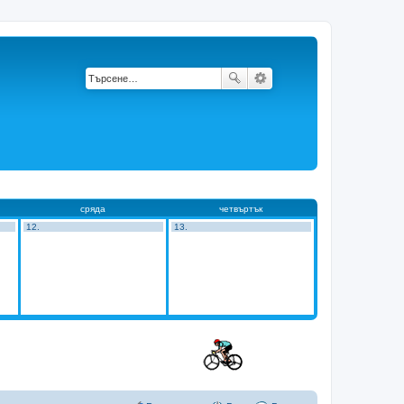
сряда
четвъртък
12.
13.