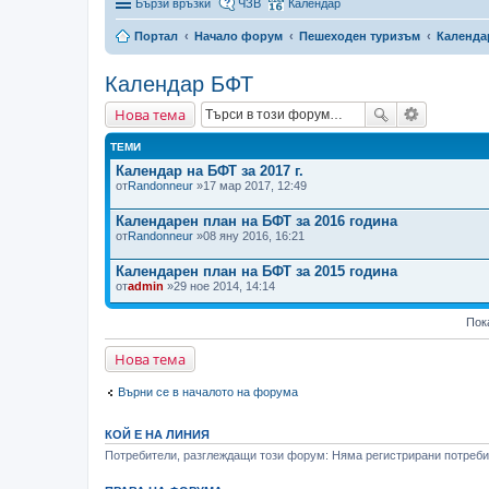
Бързи връзки
ЧЗВ
Календар
Портал
Начало форум
Пешеходен туризъм
Календа
Календар БФТ
Нова тема
ТЕМИ
Календар на БФТ за 2017 г.
от
Randonneur
»17 мар 2017, 12:49
Календарен план на БФТ за 2016 година
от
Randonneur
»08 яну 2016, 16:21
Календарен план на БФТ за 2015 година
от
admin
»29 ное 2014, 14:14
Пок
Нова тема
Върни се в началото на форума
КОЙ Е НА ЛИНИЯ
Потребители, разглеждащи този форум: Няма регистрирани потребит