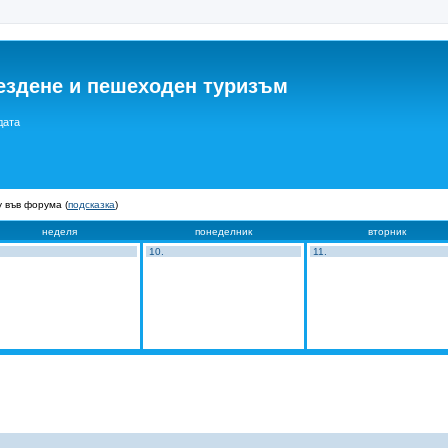
ездене и пешеходен туризъм
дата
 във форума (
подсказка
)
неделя
понеделник
вторник
10.
11.