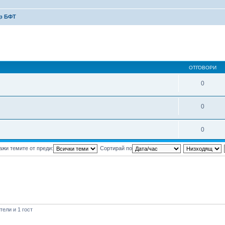
р БФТ
ОТГОВОРИ
0
0
0
ажи темите от преди:
Сортирай по
ели и 1 гост