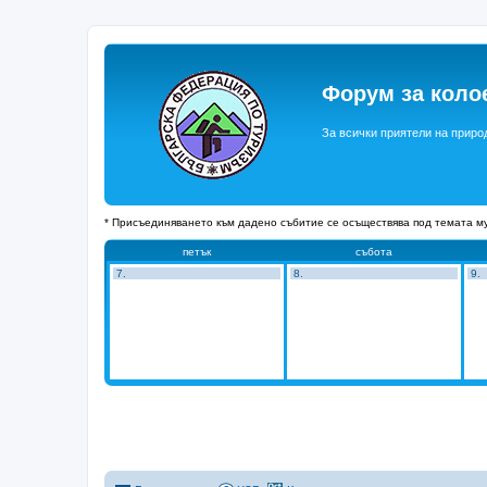
Форум за коло
За всички приятели на приро
* Присъединяването към дадено събитие се осъществява под темата му
петък
събота
7.
8.
9.