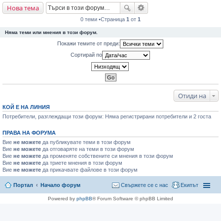
Нова тема
не
0 теми •Страница
1
от
1
Няма теми или мнения в този форум.
Покажи темите от преди:
Сортирай по
Отиди на
КОЙ Е НА ЛИНИЯ
Потребители, разглеждащи този форум: Няма регистрирани потребители и 2 госта
ПРАВА НА ФОРУМА
Вие
не можете
да публикувате теми в този форум
Вие
не можете
да отговаряте на теми в този форум
Вие
не можете
да променяте собствените си мнения в този форум
Вие
не можете
да триете мнения в този форум
Вие
не можете
да прикачвате файлове в този форум
Портал
Начало форум
Свържете се с нас
Екипът
Powered by
phpBB
® Forum Software © phpBB Limited