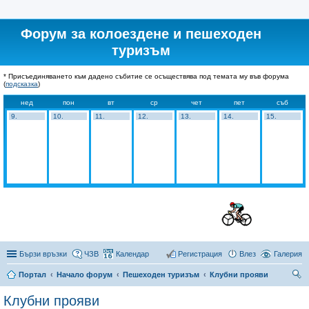
Форум за колоездене и пешеходен
туризъм
* Присъединяването към дадено събитие се осъществява под темата му във форума
(
подсказка
)
нед
пон
вт
ср
чет
пет
съб
9.
10.
11.
12.
13.
14.
15.
Бързи връзки
ЧЗВ
Календар
Регистрация
Влез
Галерия
Портал
Начало форум
Пешеходен туризъм
Клубни прояви
ър
Клубни прояви
се