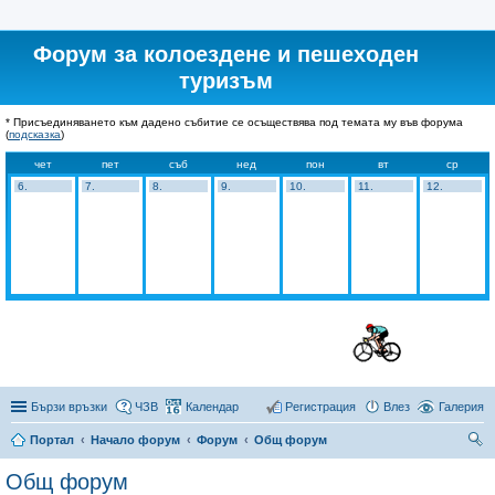
Форум за колоездене и пешеходен
туризъм
* Присъединяването към дадено събитие се осъществява под темата му във форума
(
подсказка
)
чет
пет
съб
нед
пон
вт
ср
6.
7.
8.
9.
10.
11.
12.
Бързи връзки
ЧЗВ
Календар
Регистрация
Влез
Галерия
Портал
Начало форум
Форум
Общ форум
ър
Общ форум
се