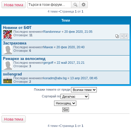
Нова тема
не
4 теми •Страница
1
от
1
Теми
Новини от БФТ
Последно мнениеот
Randonneur
«
20 фев 2020, 21:05
Отговори:
11
1
2
Застраховка
Последно мнениеот
Манов
«
20 фев 2020, 20:40
Отговори:
6
Ремарке за велосипед
Последно мнениеот
gergoff
«
22 май 2017, 21:21
Отговори:
3
svilengrad
Последно мнениеот
koradm@abv.bg
«
13 апр 2017, 08:45
Отговори:
2
Покажи темите от преди:
Сортирай по
Нова тема
4 теми •Страница
1
от
1