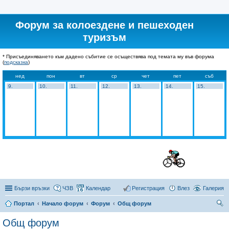
Форум за колоездене и пешеходен
туризъм
* Присъединяването към дадено събитие се осъществява под темата му във форума
(
подсказка
)
нед
пон
вт
ср
чет
пет
съб
9.
10.
11.
12.
13.
14.
15.
Бързи връзки
ЧЗВ
Календар
Регистрация
Влез
Галерия
Портал
Начало форум
Форум
Общ форум
ър
Общ форум
се