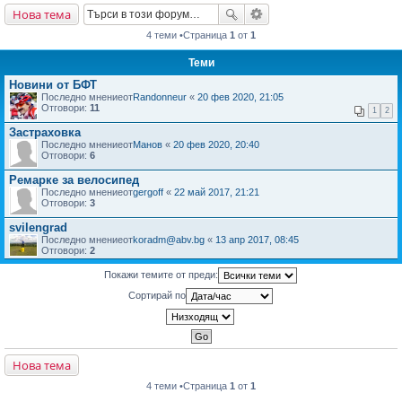
Нова тема
не
4 теми •Страница
1
от
1
Теми
Новини от БФТ
Последно мнениеот
Randonneur
«
20 фев 2020, 21:05
Отговори:
11
1
2
Застраховка
Последно мнениеот
Манов
«
20 фев 2020, 20:40
Отговори:
6
Ремарке за велосипед
Последно мнениеот
gergoff
«
22 май 2017, 21:21
Отговори:
3
svilengrad
Последно мнениеот
koradm@abv.bg
«
13 апр 2017, 08:45
Отговори:
2
Покажи темите от преди:
Сортирай по
Нова тема
4 теми •Страница
1
от
1