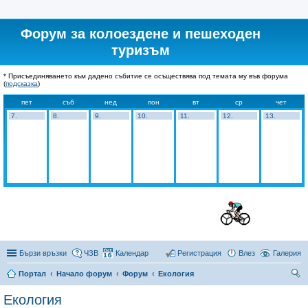
Форум за колоездене и пешеходен
туризъм
* Присъединяването към дадено събитие се осъществява под темата му във форума
(
подсказка
)
пет
съб
нед
пон
вт
ср
чет
7.
8.
9.
10.
11.
12.
13.
Бързи връзки
ЧЗВ
Календар
Регистрация
Влез
Галерия
Портал
Начало форум
Форум
Екология
ър
Екология
се