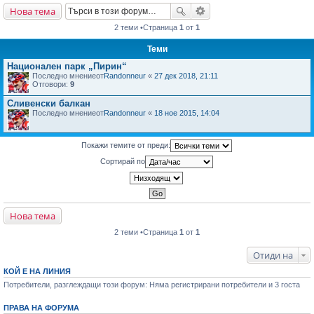
Нова тема
не
2 теми •Страница
1
от
1
Теми
Национален парк „Пирин“
Последно мнениеот
Randonneur
«
27 дек 2018, 21:11
Отговори:
9
Сливенски балкан
Последно мнениеот
Randonneur
«
18 ное 2015, 14:04
Покажи темите от преди:
Сортирай по
Нова тема
2 теми •Страница
1
от
1
Отиди на
КОЙ Е НА ЛИНИЯ
Потребители, разглеждащи този форум: Няма регистрирани потребители и 3 госта
ПРАВА НА ФОРУМА