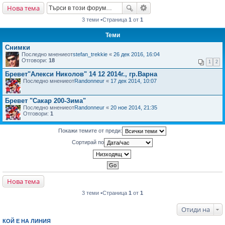
Нова тема
не
3 теми •Страница
1
от
1
Теми
Снимки
Последно мнениеот
stefan_trekkie
«
26 дек 2016, 16:04
Отговори:
18
1
2
Бревет"Алекси Николов" 14 12 2014г., гр.Варна
Последно мнениеот
Randonneur
«
17 дек 2014, 10:07
Бревет "Сакар 200-Зима"
Последно мнениеот
Randonneur
«
20 ное 2014, 21:35
Отговори:
1
Покажи темите от преди:
Сортирай по
Нова тема
3 теми •Страница
1
от
1
Отиди на
КОЙ Е НА ЛИНИЯ