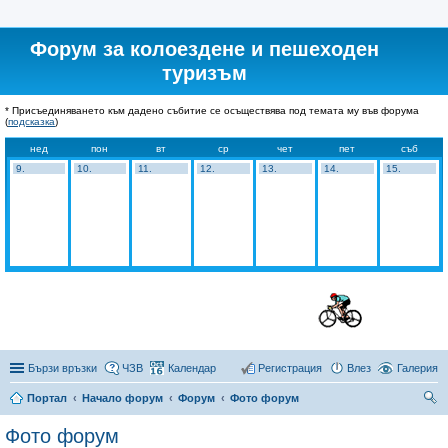
Форум за колоездене и пешеходен
туризъм
* Присъединяването към дадено събитие се осъществява под темата му във форума
(
подсказка
)
нед
пон
вт
ср
чет
пет
съб
9.
10.
11.
12.
13.
14.
15.
Бързи връзки
ЧЗВ
Календар
Регистрация
Влез
Галерия
Портал
Начало форум
Форум
Фото форум
ър
Фото форум
се