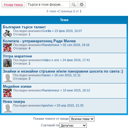
Нова тема
не
6 теми •Страница
1
от
1
Теми
България търси талант
Последно мнениеот
Gorilla
«
23 фев 2019, 16:07
Отговори:
1
Колегата - ултрамаратонец Ради Милев
Последно мнениеот
Randonneur
«
02 сеп 2018, 19:16
Отговори:
4
Ултра маратони
Последно мнениеот
mlqko s oriz
«
24 фев 2016, 17:41
Отговори:
2
Знайни и незнайни стръмни и/или панорамни шосета по света :)
Последно мнениеот
hanec
«
16 сеп 2015, 21:11
Отговори:
3
Медийни изяви
Последно мнениеот
Randonneur
«
10 юни 2015, 18:12
Нова тиагра
Последно мнениеот
tpeshov
«
03 апр 2015, 21:33
Покажи темите от преди:
Сортирай по