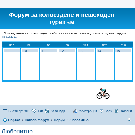
Форум за колоездене и пешеходен
туризъм
* Присъединяването към дадено събитие се осъществява под темата му във форума
(
подсказка
)
нед
пон
вт
ср
чет
пет
съб
9.
10.
11.
12.
13.
14.
15.
Бързи връзки
ЧЗВ
Календар
Регистрация
Влез
Галерия
Портал
Начало форум
Форум
Любопитно
ър
Любопитно
се