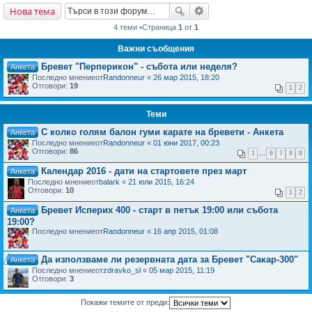
Нова тема
не
4 теми •Страница
1
от
1
Важни съобщения
Бревет "Перперикон" - събота или неделя?
Анкета
Последно мнениеот
Randonneur
«
26 мар 2015, 18:20
Отговори:
19
1
2
Теми
С колко голям балон гуми карате на бревети - Анкета
Анкета
Последно мнениеот
Randonneur
«
01 юни 2017, 00:23
Отговори:
86
1
…
6
7
8
9
Календар 2016 - дати на стартовете през март
Анкета
Последно мнениеот
balark
«
21 юли 2015, 16:24
Отговори:
10
1
2
Бревет Исперих 400 - старт в петък 19:00 или събота
Анкета
19:00?
Последно мнениеот
Randonneur
«
16 апр 2015, 01:08
Да използваме ли резервната дата за Бревет "Сакар-300"
Анкета
Последно мнениеот
zdravko_sl
«
05 мар 2015, 11:19
Отговори:
3
Покажи темите от преди: