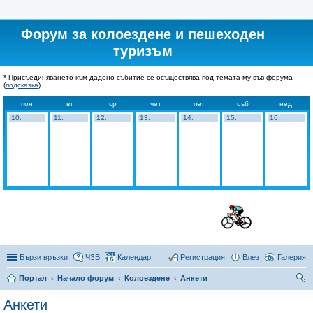
Форум за колоездене и пешеходен
туризъм
* Присъединяването към дадено събитие се осъществява под темата му във форума
(
подсказка
)
пон
вт
ср
чет
пет
съб
нед
10.
11.
12.
13.
14.
15.
16.
Бързи връзки
ЧЗВ
Календар
Регистрация
Влез
Галерия
Портал
Начало форум
Колоездене
Анкети
ър
Анкети
се