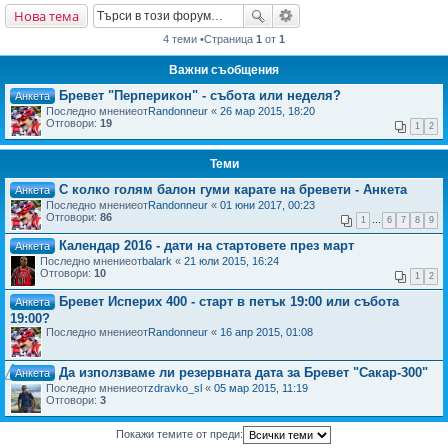
Нова тема
не
4 теми •Страница
1
от
1
Важни съобщения
Бревет "Перперикон" - събота или неделя?
Анкета
Последно мнениеот
Randonneur
«
26 мар 2015, 18:20
Отговори:
19
1
2
Теми
С колко голям балон гуми карате на бревети - Анкета
Анкета
Последно мнениеот
Randonneur
«
01 юни 2017, 00:23
Отговори:
86
1
…
6
7
8
9
Календар 2016 - дати на стартовете през март
Анкета
Последно мнениеот
balark
«
21 юли 2015, 16:24
Отговори:
10
1
2
Бревет Исперих 400 - старт в петък 19:00 или събота
Анкета
19:00?
Последно мнениеот
Randonneur
«
16 апр 2015, 01:08
Да използваме ли резервната дата за Бревет "Сакар-300"
Анкета
Последно мнениеот
zdravko_sl
«
05 мар 2015, 11:19
Отговори:
3
Покажи темите от преди: