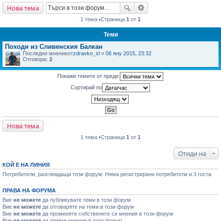
Нова тема
не
1 тема •Страница
1
от
1
Теми
Походи из Сливенския Балкан
Последно мнениеот
zdravko_sl
«
06 яну 2015, 23:32
Отговори:
2
Покажи темите от преди:
Сортирай по
Нова тема
1 тема •Страница
1
от
1
Отиди на
КОЙ Е НА ЛИНИЯ
Потребители, разглеждащи този форум: Няма регистрирани потребители и 3 госта
ПРАВА НА ФОРУМА
Вие
не можете
да публикувате теми в този форум
Вие
не можете
да отговаряте на теми в този форум
Вие
не можете
да променяте собствените си мнения в този форум
Вие
не можете
да триете мнения в този форум