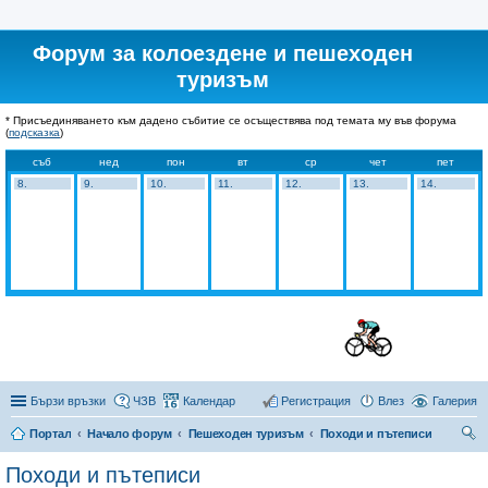
Форум за колоездене и пешеходен
туризъм
* Присъединяването към дадено събитие се осъществява под темата му във форума
(
подсказка
)
съб
нед
пон
вт
ср
чет
пет
8.
9.
10.
11.
12.
13.
14.
Бързи връзки
ЧЗВ
Календар
Регистрация
Влез
Галерия
Портал
Начало форум
Пешеходен туризъм
Походи и пътеписи
ър
Походи и пътеписи
се