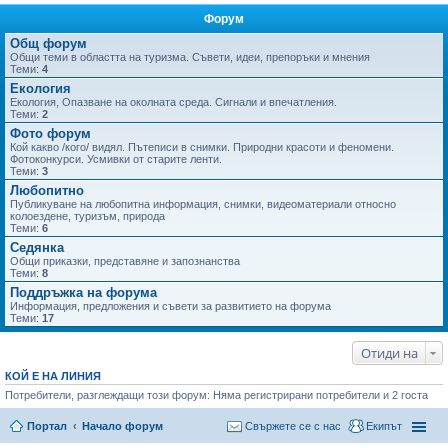
Форум
не
Общ форум
Общи теми в областта на туризма. Съвети, идеи, препоръки и мнения
Теми:
4
Екология
Екология, Опазване на околната среда. Сигнали и впечатления.
Теми:
2
Фото форум
Кой какво /кого/ видял. Пътеписи в снимки. Природни красоти и феномени.
Фотоконкурси. Усмивки от старите ленти.
Теми:
3
Любопитно
Публикуване на любопитна информация, снимки, видеоматериали относно
колоездене, туризъм, природа
Теми:
6
Седянка
Общи приказки, представяне и запознанства
Теми:
8
Поддръжка на форума
Информация, предложения и съвети за развитието на форума
Теми:
17
Отиди на
КОЙ Е НА ЛИНИЯ
Потребители, разглеждащи този форум: Няма регистрирани потребители и 2 госта
Портал
Начало форум
Свържете се с нас
Екипът