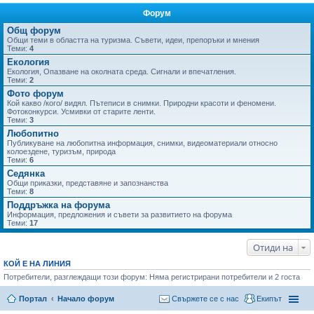
Форум
не
Общ форум
Общи теми в областта на туризма. Съвети, идеи, препоръки и мнения
Теми:
4
Екология
Екология, Опазване на околната среда. Сигнали и впечатления.
Теми:
2
Фото форум
Кой какво /кого/ видял. Пътеписи в снимки. Природни красоти и феномени.
Фотоконкурси. Усмивки от старите ленти.
Теми:
3
Любопитно
Публикуване на любопитна информация, снимки, видеоматериали относно
колоездене, туризъм, природа
Теми:
6
Седянка
Общи приказки, представяне и запознанства
Теми:
8
Поддръжка на форума
Информация, предложения и съвети за развитието на форума
Теми:
17
Отиди на
КОЙ Е НА ЛИНИЯ
Потребители, разглеждащи този форум: Няма регистрирани потребители и 2 госта
Портал
Начало форум
Свържете се с нас
Екипът