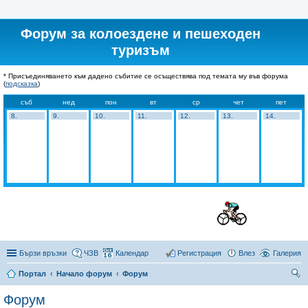
Форум за колоездене и пешеходен
туризъм
* Присъединяването към дадено събитие се осъществява под темата му във форума
(
подсказка
)
съб
нед
пон
вт
ср
чет
пет
8.
9.
10.
11.
12.
13.
14.
Бързи връзки
ЧЗВ
Календар
Регистрация
Влез
Галерия
Портал
Начало форум
Форум
ър
Форум
се