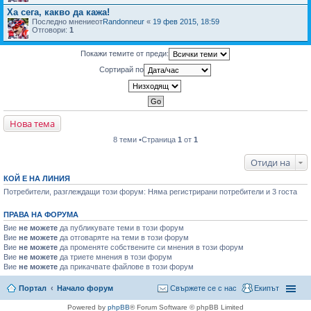
Ха сега, какво да кажа!
Последно мнениеот
Randonneur
«
19 фев 2015, 18:59
Отговори:
1
Покажи темите от преди:
Сортирай по
Нова тема
8 теми •Страница
1
от
1
Отиди на
КОЙ Е НА ЛИНИЯ
Потребители, разглеждащи този форум: Няма регистрирани потребители и 3 госта
ПРАВА НА ФОРУМА
Вие
не можете
да публикувате теми в този форум
Вие
не можете
да отговаряте на теми в този форум
Вие
не можете
да променяте собствените си мнения в този форум
Вие
не можете
да триете мнения в този форум
Вие
не можете
да прикачвате файлове в този форум
Портал
Начало форум
Свържете се с нас
Екипът
Powered by
phpBB
® Forum Software © phpBB Limited