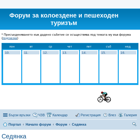
Форум за колоездене и пешеходен
туризъм
* Присъединяването към дадено събитие се осъществява под темата му във форума
(
подсказка
)
пон
вт
ср
чет
пет
съб
нед
10.
11.
12.
13.
14.
15.
16.
Бързи връзки
ЧЗВ
Календар
Регистрация
Влез
Галерия
Портал
Начало форум
Форум
Седянка
ър
Седянка
се