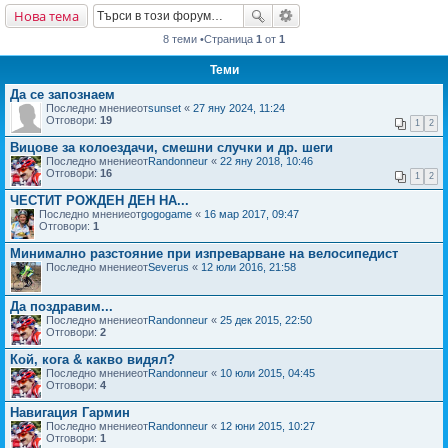
Нова тема
не
8 теми •Страница
1
от
1
Теми
Да се запознаем
Последно мнениеот
sunset
«
27 яну 2024, 11:24
Отговори:
19
1
2
Вицове за колоездачи, смешни случки и др. шеги
Последно мнениеот
Randonneur
«
22 яну 2018, 10:46
Отговори:
16
1
2
ЧЕСТИТ РОЖДЕН ДЕН НА...
Последно мнениеот
gogogame
«
16 мар 2017, 09:47
Отговори:
1
Минимално разстояние при изпреварване на велосипедист
Последно мнениеот
Severus
«
12 юли 2016, 21:58
Да поздравим...
Последно мнениеот
Randonneur
«
25 дек 2015, 22:50
Отговори:
2
Кой, кога & какво видял?
Последно мнениеот
Randonneur
«
10 юли 2015, 04:45
Отговори:
4
Навигация Гармин
Последно мнениеот
Randonneur
«
12 юни 2015, 10:27
Отговори:
1