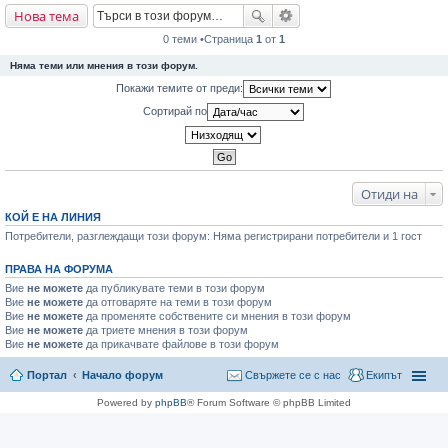
Нова тема
не
0 теми •Страница
1
от
1
Няма теми или мнения в този форум.
Покажи темите от преди:
Сортирай по
Отиди на
КОЙ Е НА ЛИНИЯ
Потребители, разглеждащи този форум: Няма регистрирани потребители и 1 гост
ПРАВА НА ФОРУМА
Вие
не можете
да публикувате теми в този форум
Вие
не можете
да отговаряте на теми в този форум
Вие
не можете
да променяте собствените си мнения в този форум
Вие
не можете
да триете мнения в този форум
Вие
не можете
да прикачвате файлове в този форум
Портал
Начало форум
Свържете се с нас
Екипът
Powered by
phpBB
® Forum Software © phpBB Limited