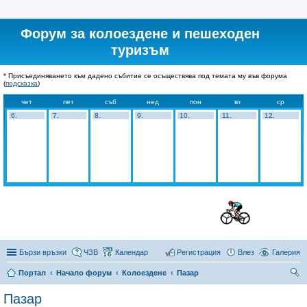
Форум за колоездене и пешеходен
туризъм
* Присъединяването към дадено събитие се осъществява под темата му във форума
(
подсказка
)
чет
пет
съб
нед
пон
вт
ср
6.
7.
8.
9.
10.
11.
12.
Бързи връзки
ЧЗВ
Календар
Регистрация
Влез
Галерия
Портал
Начало форум
Колоездене
Пазар
ър
Пазар
се