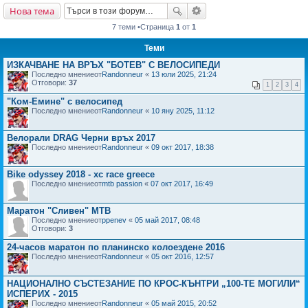
Нова тема
не
7 теми •Страница
1
от
1
Теми
ИЗКАЧВАНЕ НА ВРЪХ "БОТЕВ" С ВЕЛОСИПЕДИ
Последно мнениеот
Randonneur
«
13 юли 2025, 21:24
Отговори:
37
1
2
3
4
"Ком-Емине" с велосипед
Последно мнениеот
Randonneur
«
10 яну 2025, 11:12
Велорали DRAG Черни връх 2017
Последно мнениеот
Randonneur
«
09 окт 2017, 18:38
Bike odyssey 2018 - xc race greece
Последно мнениеот
mtb passion
«
07 окт 2017, 16:49
Маратон "Сливен" MTB
Последно мнениеот
ppenev
«
05 май 2017, 08:48
Отговори:
3
24-часов маратон по планинско колоездене 2016
Последно мнениеот
Randonneur
«
05 окт 2016, 12:57
НАЦИОНАЛНО СЪСТЕЗАНИЕ ПО КРОС-КЪНТРИ „100-ТЕ МОГИЛИ“
ИСПЕРИХ - 2015
Последно мнениеот
Randonneur
«
05 май 2015, 20:52