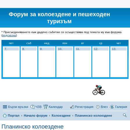
Форум за колоездене и пешеходен
туризъм
* Присъединяването към дадено събитие се осъществява под темата му във форума
(
подсказка
)
пет
съб
нед
пон
вт
ср
чет
7.
8.
9.
10.
11.
12.
13.
Бързи връзки
ЧЗВ
Календар
Регистрация
Влез
Галерия
Портал
Начало форум
Колоездене
Планинско колоездене
ър
Планинско колоездене
се