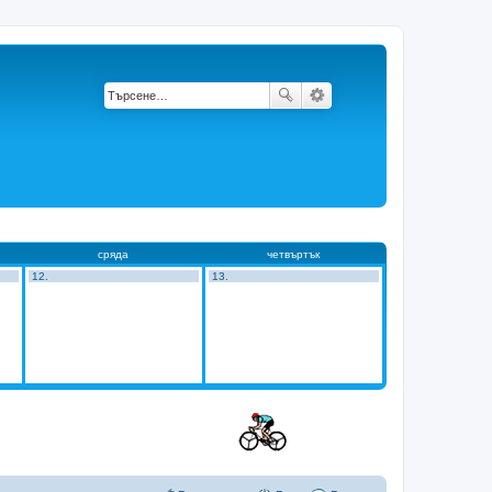
сряда
четвъртък
12.
13.