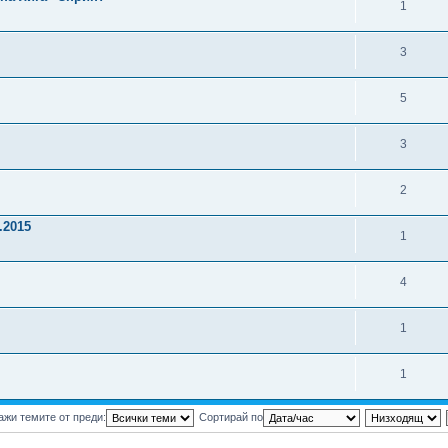
1
3
5
3
2
.2015
1
4
1
1
ажи темите от преди:
Сортирай по