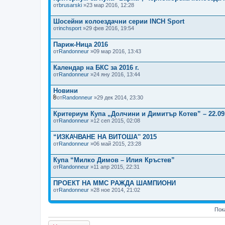
от
brusarski
»23 мар 2016, 12:28
Шосейни колоездачни серии INCH Sport
от
inchsport
»29 фев 2016, 19:54
Париж-Ница 2016
от
Randonneur
»09 мар 2016, 13:43
Календар на БКС за 2016 г.
от
Randonneur
»24 яну 2016, 13:44
Новини
от
Randonneur
»29 дек 2014, 23:30
П
р
Критериум Купа „Долчини и Димитър Котев” – 22.09
и
от
к
Randonneur
»12 сеп 2015, 02:08
а
ч
“ИЗКАЧВАНЕ НА ВИТОШA'' 2015
е
от
Randonneur
»06 май 2015, 23:28
н
(
и
Купа “Милко Димов – Илия Кръстев”
)
от
Randonneur
»11 апр 2015, 22:31
ф
а
й
ПРОЕКТ НА ММС РАЖДА ШАМПИОНИ
л
от
Randonneur
»28 ное 2014, 21:02
(
о
в
Пок
е
)