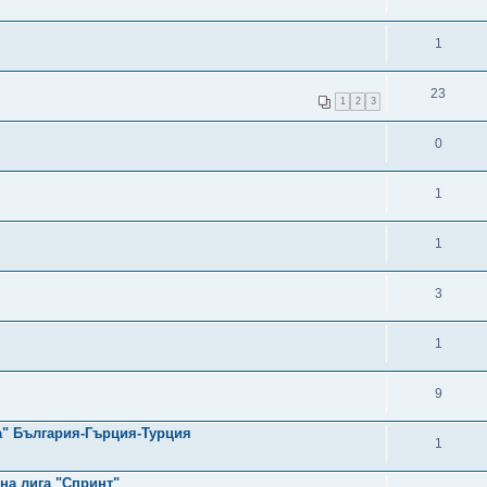
1
23
1
2
3
0
1
1
3
1
9
а" България-Гърция-Турция
1
на лига "Спринт"