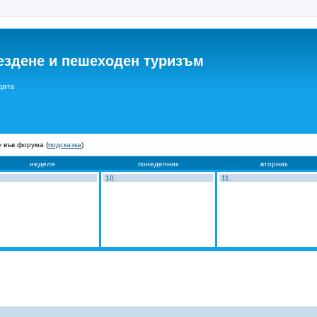
ездене и пешеходен туризъм
дата
 във форума (
подсказка
)
неделя
понеделник
вторник
10.
11.