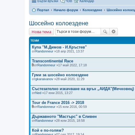
Бързи връзки
ЧЗВ
Календар
Портал
Начало форум
Колоездене
Шосейно колоез
Шосейно колоездене
Нова тема
ТЕМИ
Купа "М.Димов - И.Кръстев"
от
Randonneur
»18 апр 2021, 13:37
Transcontinental Race
от
Randonneur
»17 май 2022, 17:18
П
р
Гуми за шосейно колоездене
и
от
к
gkaraivanov
»28 май 2020, 11:29
а
ч
Състезателно изкачване на връх „АИДА"(Мечковец)
е
от
Ned
»17 юни 2015, 13:27
н
(
и
Tour de France 2016 -> 2018
)
от
Randonneur
»15 юли 2016, 00:59
ф
П
а
р
й
Държавното "Мастърс" в Сливен
и
л
от
к
Randonneur
»28 юли 2015, 18:58
(
а
о
ч
в
Кой е по-голям?
е
е
от
Randonneur
»07 сеп 2017, 19:14