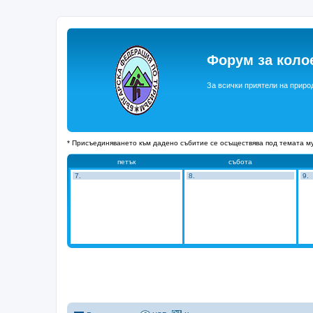
Форум за коло
За всички приятели на приро
* Присъединяването към дадено събитие се осъществява под темата му
петък
събота
7.
8.
9.