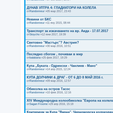
н
)
(
и
ДУНАВ УЛТРА 4: ГЛАДИАТОРИ НА КОЛЕЛА
)
от
Randonneur
»05 мар 2017, 23:43
ф
а
й
Новини от БКС
л
от
Randonneur
»11 яну 2015, 08:44
(
о
в
Транспорт за изкачването на вр. Аида - 17.07.2017
е
от
Stoycho
»12 юни 2017, 19:39
)
Световно "Мастърс"? Австрия?
от
Randonneur
»30 мар 2016, 10:51
Последно сбогом , почиваи в мир
от
balabana
»25 фев 2017, 19:29
Купа „Буката - Одрински - Чанлиев - Мано”
от
Randonneur
»14 апр 2015, 12:24
КУПА ДОЛЧИНИ & ДРАГ - ОТ 6 ДО 8 МАЙ 2016 г.
от
Randonneur
»09 мар 2016, 12:57
Обиколка на остров Тасос
от
Randonneur
»10 фев 2016, 12:16
XIV Международна колообиколка "Европа на колел
от
Sagan Froome
»29 апр 2016, 15:18
Критериум за Купа "Варна", Черноморска колоездач