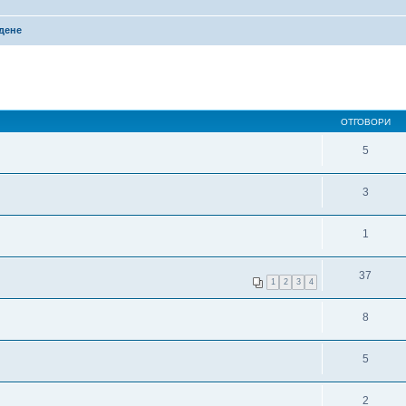
дене
ОТГОВОРИ
5
3
1
37
1
2
3
4
8
5
2