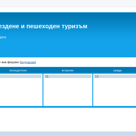
ездене и пешеходен туризъм
дата
 във форума (
подсказка
)
понеделник
вторник
сряда
11.
12.