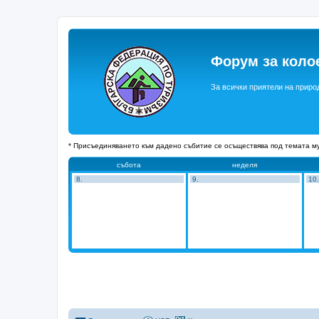
Форум за коло
За всички приятели на приро
* Присъединяването към дадено събитие се осъществява под темата му
събота
неделя
8.
9.
10.