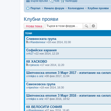
Бързи връзки
ЧЗВ
Календар
Портал
Начало форум
Колоездене
Клубни прояви
Клубни прояви
Нова тема
ТЕМИ
Сливенската група
от
Randonneur
»18 ное 2014, 01:00
П
р
Софийски карания
и
от
к
h17
»22 ное 2014, 12:19
а
ч
КК ХАСКОВО
е
от
pinocio
»17 ное 2014, 11:20
н
П
(
р
и
Шипченска епопея 3 Март 2017 - изпитание на силат
и
)
от
mlqko s oriz
»08 фев 2017, 11:04
к
ф
а
а
ч
й
Самоковска група
е
л
от
tpeshov
»18 ное 2014, 16:30
н
(
(
о
и
Шипченска епопея 3 Март 2016 - изпитание на силат
в
)
е
от
mlqko s oriz
»07 фев 2016, 18:52
ф
)
а
й
КК ВЕЛОСИТИ СОФИЯ
л
от
Randonneur
»07 яну 2016, 16:40