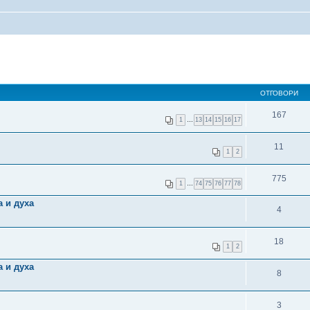
ОТГОВОРИ
167
1
…
13
14
15
16
17
11
1
2
775
1
…
74
75
76
77
78
а и духа
4
18
1
2
а и духа
8
3