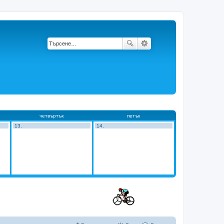
четвъртък
петък
13.
14.