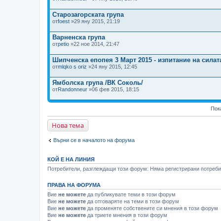
(
о
Старозагорската група
в
е
от
foest
»29 яну 2015, 21:19
)
Варненска група
от
petio
»22 ное 2014, 21:47
Шипченска епопея 3 Март 2015 - изпитание на силат
от
mlqko s oriz
»24 яну 2015, 12:45
Ямболска група /ВК Соколь/
от
Randonneur
»06 фев 2015, 18:15
Пок
Нова тема
Върни се в началото на форума
КОЙ Е НА ЛИНИЯ
Потребители, разглеждащи този форум: Няма регистрирани потребит
ПРАВА НА ФОРУМА
Вие
не можете
да публикувате теми в този форум
Вие
не можете
да отговаряте на теми в този форум
Вие
не можете
да променяте собствените си мнения в този форум
Вие
не можете
да триете мнения в този форум