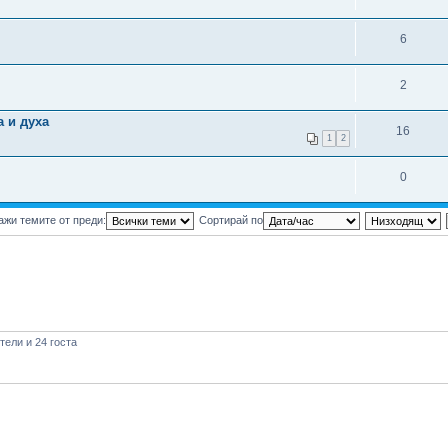
6
2
а и духа
16
1
2
0
ажи темите от преди:
Сортирай по
ели и 24 госта