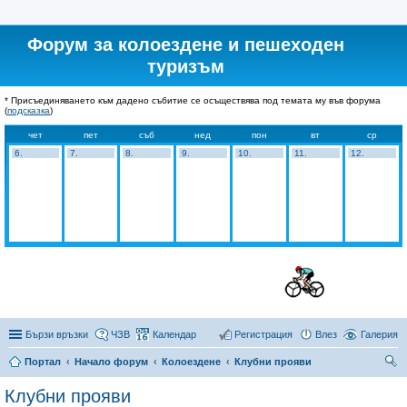
Форум за колоездене и пешеходен
туризъм
* Присъединяването към дадено събитие се осъществява под темата му във форума
(
подсказка
)
чет
пет
съб
нед
пон
вт
ср
6.
7.
8.
9.
10.
11.
12.
Бързи връзки
ЧЗВ
Календар
Регистрация
Влез
Галерия
Портал
Начало форум
Колоездене
Клубни прояви
ър
Клубни прояви
се