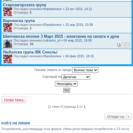
Старозагорската група
Последно мнениеот
Randonneur
«
23 окт 2015, 14:11
Отговори:
6
Варненска група
Последно мнениеот
Randonneur
«
15 апр 2015, 10:38
Отговори:
2
Шипченска епопея 3 Март 2015 - изпитание на силата и духа
Последно мнениеот
zdravko_sl
«
04 мар 2015, 19:08
Отговори:
16
1
2
Ямболска група /ВК Соколь/
Последно мнениеот
Randonneur
«
06 фев 2015, 18:15
Покажи темите от преди:
Сортирай по
Нова тема
11 теми •Страница
1
от
1
Отиди на
КОЙ Е НА ЛИНИЯ
Потребители, разглеждащи този форум: Няма регистрирани потребители и 23 госта