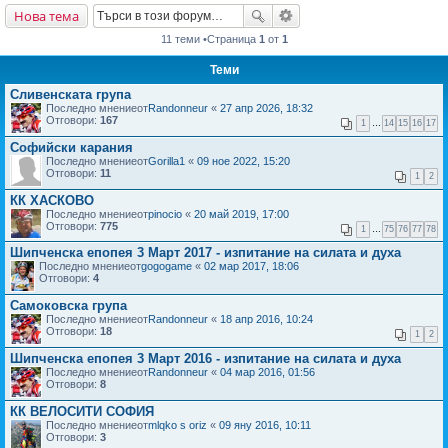
Нова тема
не
11 теми •Страница
1
от
1
Теми
Сливенската група
Последно мнениеот
Randonneur
«
27 апр 2026, 18:32
Отговори:
167
1
…
14
15
16
17
Софийски карания
Последно мнениеот
Gorilla1
«
09 ное 2022, 15:20
Отговори:
11
1
2
КК ХАСКОВО
Последно мнениеот
pinocio
«
20 май 2019, 17:00
Отговори:
775
1
…
75
76
77
78
Шипченска епопея 3 Март 2017 - изпитание на силата и духа
Последно мнениеот
gogogame
«
02 мар 2017, 18:06
Отговори:
4
Самоковска група
Последно мнениеот
Randonneur
«
18 апр 2016, 10:24
Отговори:
18
1
2
Шипченска епопея 3 Март 2016 - изпитание на силата и духа
Последно мнениеот
Randonneur
«
04 мар 2016, 01:56
Отговори:
8
КК ВЕЛОСИТИ СОФИЯ
Последно мнениеот
mlqko s oriz
«
09 яну 2016, 10:11
Отговори:
3