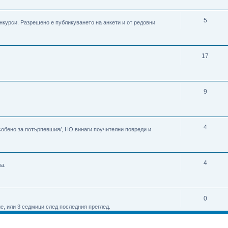
5
онкурси. Разрешено е публикуването на анкети и от редовни
17
9
4
особено за потърпевшия/, НО винаги поучителни повреди и
4
а.
0
е, или 3 седмици след последния преглед.