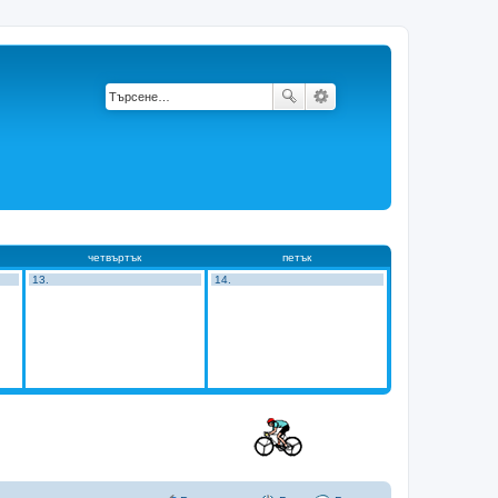
четвъртък
петък
13.
14.