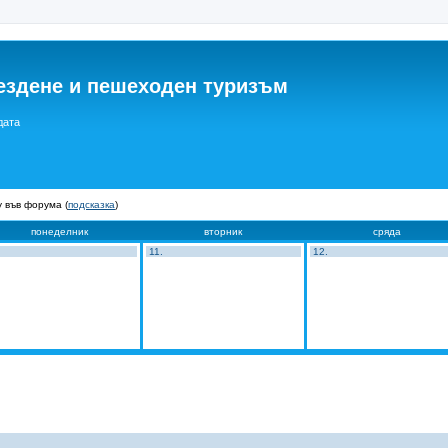
ездене и пешеходен туризъм
дата
 във форума (
подсказка
)
понеделник
вторник
сряда
11.
12.