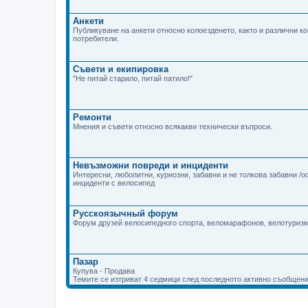
Анкети
Публикуване на анкети относно колоезденето, както и различни к
потребители.
Съвети и екипировка
"Не питай старило, питай патило!"
Ремонти
Мнения и съвети относно всякакви технически въпроси.
Невъзможни повреди и инциденти
Интересни, любопитни, куриозни, забавни и не толкова забавни /
инциденти с велосипед
Русскоязычный форум
Форум друзей велосипедного спорта, веломарафонов, велотуризм
Пазар
Купува - Продава
Темите се изтриват 4 седмици след последното активно съобщени