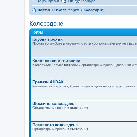
Бързи връзки
ЧЗВ
Календар
Портал
Начало форум
Колоездене
Колоездене
ФОРУМ
Клубни прояви
Прояви по клубове и населени места - организирани или не съвсем
Колопоходи и пътеписи
Колопоходи - самостоятелни и организирани прояви, дневници и 
Бревети AUDAX
Колоездачни маратони, бревети, колоездене на дълги разстояния
Шосейно колоездене
Организирани прояви и състезания
Планинско колоездене
Организирани прояви и състезания