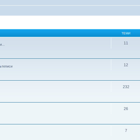
ТЕМИ
11
...
12
пътеписи
232
26
7