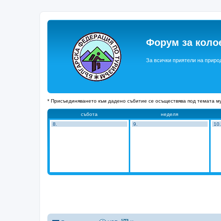
Форум за коло
За всички приятели на приро
* Присъединяването към дадено събитие се осъществява под темата му
събота
неделя
8.
9.
10.