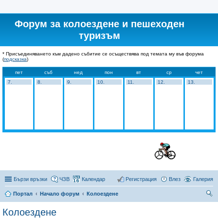
Форум за колоездене и пешеходен
туризъм
* Присъединяването към дадено събитие се осъществява под темата му във форума
(
подсказка
)
пет
съб
нед
пон
вт
ср
чет
7.
8.
9.
10.
11.
12.
13.
Бързи връзки
ЧЗВ
Календар
Регистрация
Влез
Галерия
Портал
Начало форум
Колоездене
ър
Колоездене
се