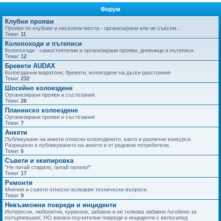
Форум
не
Клубни прояви
Прояви по клубове и населени места - организирани или не съвсем...
Теми:
11
Колопоходи и пътеписи
Колопоходи - самостоятелни и организирани прояви, дневници и пътеписи
Теми:
12
Бревети AUDAX
Колоездачни маратони, бревети, колоездене на дълги разстояния
Теми:
232
Шосейно колоездене
Организирани прояви и състезания
Теми:
26
Планинско колоездене
Организирани прояви и състезания
Теми:
7
Анкети
Публикуване на анкети относно колоезденето, както и различни конкурси.
Разрешено е публикуването на анкети и от редовни потребители.
Теми:
5
Съвети и екипировка
"Не питай старило, питай патило!"
Теми:
17
Ремонти
Мнения и съвети относно всякакви технически въпроси.
Теми:
9
Невъзможни повреди и инциденти
Интересни, любопитни, куриозни, забавни и не толкова забавни /особено за
потърпевшия/, НО винаги поучителни повреди и инциденти с велосипед