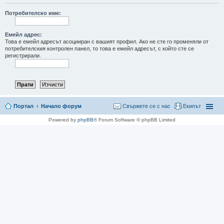
не
Потребителско име:
Емейл адрес:
Това е емейл адресът асоцииран с вашият профил. Ако не сте го променяли от
потребителския контролен панел, то това е емейл адресът, с който сте се
регистрирали.
Портал
Начало форум
Свържете се с нас
Екипът
Powered by
phpBB
® Forum Software © phpBB Limited