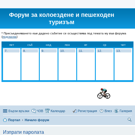
Форум за колоездене и пешеходен
туризъм
* Присъединяването към дадено събитие се осъществява под темата му във форума
(
подсказка
)
пет
съб
нед
пон
вт
ср
чет
7.
8.
9.
10.
11.
12.
13.
Бързи връзки
ЧЗВ
Календар
Регистрация
Влез
Галерия
Портал
Начало форум
ър
Изпрати паролата
се