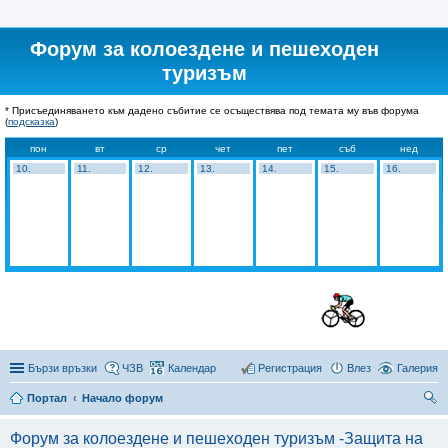
Форум за колоездене и пешеходен
туризъм
* Присъединяването към дадено събитие се осъществява под темата му във форума
(
подсказка
)
пон
вт
ср
чет
пет
съб
нед
10.
11.
12.
13.
14.
15.
16.
Бързи връзки
ЧЗВ
Календар
Регистрация
Влез
Галерия
Портал
Начало форум
ър
Форум за колоездене и пешеходен туризъм -Защита на
се