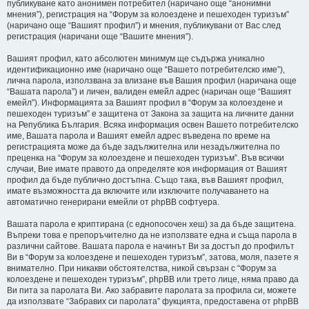
публикуване като анонимен потребител (наричано още “анонимни
мнения”), регистрация на “Форум за колоездене и пешеходен туризъм”
(наричано още “Вашият профил”) и мнения, публикувани от Вас след
регистрация (наричани още “Вашите мнения”).
Вашият профил, като абсолютен минимум ще съдържа уникално
идентификационно име (наричано още “Вашето потребителско име”),
лична парола, използвана за влизане във Вашия профил (наричана още
“Вашата парола”) и личен, валиден емейл адрес (наричан още “Вашият
емейл”). Информацията за Вашият профил в “Форум за колоездене и
пешеходен туризъм” е защитена от Закона за защита на личните данни
на Република България. Всяка информация освен Вашето потребителско
име, Вашата парола и Вашият емейл адрес въведена по време на
регистрацията може да бъде задължителна или незадължителна по
преценка на “Форум за колоездене и пешеходен туризъм”. Във всички
случаи, Вие имате правото да определяте коя информация от Вашият
профил да бъде публично достъпна. Също така, във Вашият профил,
имате възможността да включите или изключите получаването на
автоматично генерирани емейли от phpBB софтуера.
Вашата парола е криптирана (с еднопосочен хеш) за да бъде защитена.
Въпреки това е препоръчително да не използвате една и съща парола в
различни сайтове. Вашата парола е начинът Ви за достъп до профилът
Ви в “Форум за колоездене и пешеходен туризъм”, затова, моля, пазете я
внимателно. При никакви обстоятелства, никой свързан с “Форум за
колоездене и пешеходен туризъм”, phpBB или трето лице, няма право да
Ви пита за паролата Ви. Ако забравите паролата за профила си, можете
да използвате “Забравих си паролата” фукцията, предоставена от phpBB