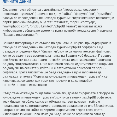
личните данни
не
Следният текст обяснява в детайли как “Форум за колоездене и
пешеходен туризъм” (наричан по-долу “сайта”, “форума”, “ни”, “домейна”,
“Форум за колоездене и пешеходен туризъм”, “https://bftourism.net/forum”) и
phpBB (наричан по-долу още “те”, “техният”, “phpBB софтуер”,
“www.phpbb.com”, “phpBB Limited”, “phpBB Teams”) използват всяка
информация събрана по време на всяка потребителска сесия (наричана
“Вашата информация”).
Вашата информация се събира по два начина. Първо, при сърфиране в
“Форум за колоездене и пешеходен туризъм” phpBB софтуерът ще
създаде определен брой “бисквитки”, които са малки текстови файлове,
които се свалят във временната папка на Вашият уеб браузър. Първите
две бисквитки съдържат само потребителска идентификация (наричана
по-долу “потребителско ID”) и анонимен сесиен идентификатор (наричан
по-долу “ID на сесията”), който Ви е автоматично присвоен от phpBB
софтуера. Трета бисквитка ще бъде създадена щом започнете да
разглеждате теми в “Форум за колоездене и пешеходен туризъм” и се
използва за се следи кои теми сте прочели и да се подобри
потребителското изживяване.
Също така можем да създаваме бисквитки, докато сърфирате в “Форум за
колоездене и пешеходен туризъм”, които са външни за phpBB софтуера,
тези бисквитки обаче са извън обхвата на този документ, който е
предназначен да покрие само страниците създадени от phpBB софтуера.
Вторият начин, по който събираме информация е чрез това, което
изпращате към нас. Това може да бъде, но не се ограничава само до: