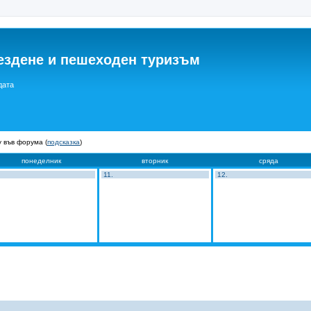
ездене и пешеходен туризъм
дата
 във форума (
подсказка
)
понеделник
вторник
сряда
11.
12.