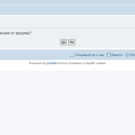
аписани от форума?
Свържете се с нас
Екипът
Из
Powered by
phpBB
® Forum Software © phpBB Limited