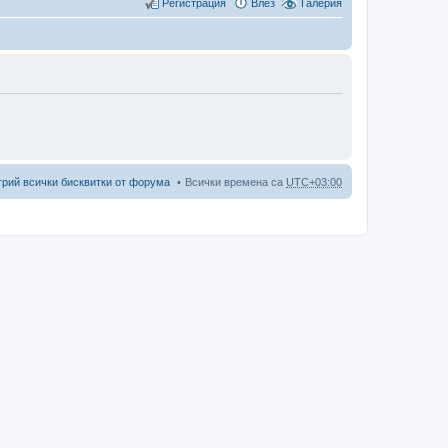
Регистрация
Влез
Галерия
трий всички бисквитки от форума
Всички времена са
UTC+03:00