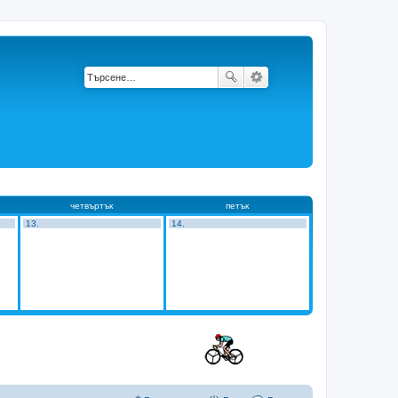
четвъртък
петък
13.
14.