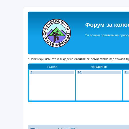
Форум за коло
За всички приятели на приро
* Присъединяването към дадено събитие се осъществява под темата му
неделя
понеделник
9.
10.
11.