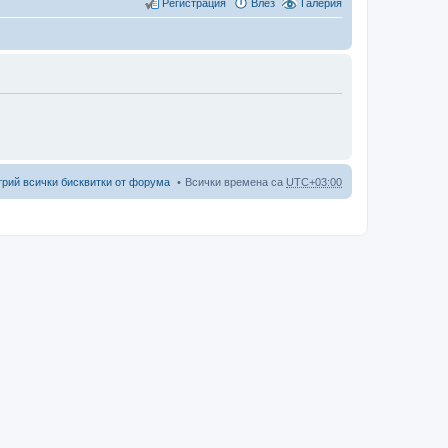
Регистрация
Влез
Галерия
трий всички бисквитки от форума
Всички времена са
UTC+03:00