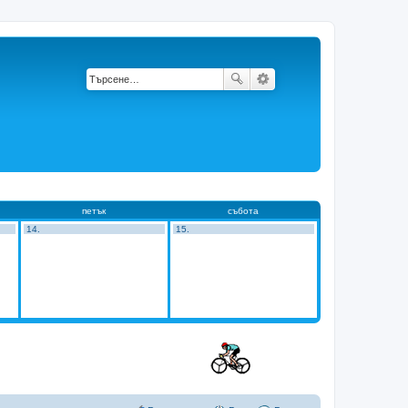
петък
събота
14.
15.