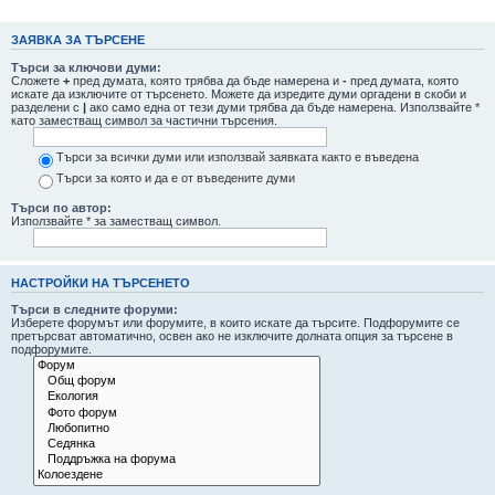
не
ЗАЯВКА ЗА ТЪРСЕНЕ
Търси за ключови думи:
Сложете
+
пред думата, която трябва да бъде намерена и
-
пред думата, която
искате да изключите от търсенето. Можете да изредите думи оргадени в скоби и
разделени с
|
ако само една от тези думи трябва да бъде намерена. Използвайте *
като заместващ символ за частични търсения.
Търси за всички думи или използвай заявката както е въведена
Търси за която и да е от въведените думи
Търси по автор:
Използвайте * за заместващ символ.
НАСТРОЙКИ НА ТЪРСЕНЕТО
Търси в следните форуми:
Изберете форумът или форумите, в които искате да търсите. Подфорумите се
претърсват автоматично, освен ако не изключите долната опция за търсене в
подфорумите.