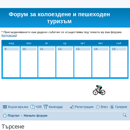
Форум за колоездене и пешеходен
туризъм
* Присъединяването към дадено събитие се осъществява под темата му във форума
(
подсказка
)
нед
пон
вт
ср
чет
пет
съб
9.
10.
11.
12.
13.
14.
15.
Бързи връзки
ЧЗВ
Календар
Регистрация
Влез
Галерия
Портал
Начало форум
ър
Търсене
се