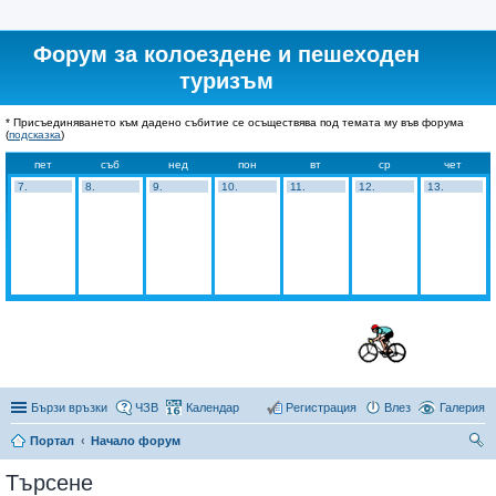
Форум за колоездене и пешеходен
туризъм
* Присъединяването към дадено събитие се осъществява под темата му във форума
(
подсказка
)
пет
съб
нед
пон
вт
ср
чет
7.
8.
9.
10.
11.
12.
13.
Бързи връзки
ЧЗВ
Календар
Регистрация
Влез
Галерия
Портал
Начало форум
ър
Търсене
се