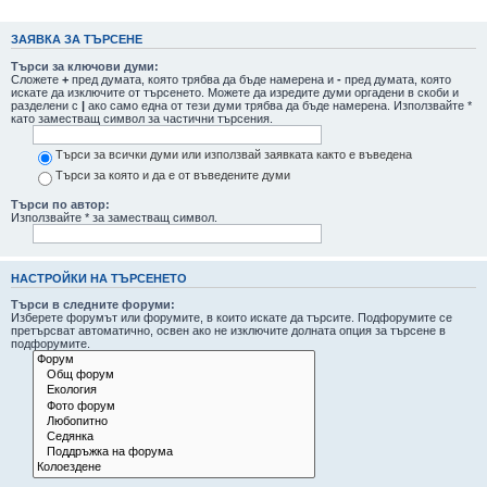
не
ЗАЯВКА ЗА ТЪРСЕНЕ
Търси за ключови думи:
Сложете
+
пред думата, която трябва да бъде намерена и
-
пред думата, която
искате да изключите от търсенето. Можете да изредите думи оргадени в скоби и
разделени с
|
ако само една от тези думи трябва да бъде намерена. Използвайте *
като заместващ символ за частични търсения.
Търси за всички думи или използвай заявката както е въведена
Търси за която и да е от въведените думи
Търси по автор:
Използвайте * за заместващ символ.
НАСТРОЙКИ НА ТЪРСЕНЕТО
Търси в следните форуми:
Изберете форумът или форумите, в които искате да търсите. Подфорумите се
претърсват автоматично, освен ако не изключите долната опция за търсене в
подфорумите.