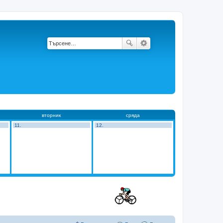
вторник
сряда
11.
12.