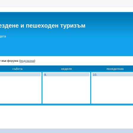
ездене и пешеходен туризъм
дата
 във форума (
подсказка
)
събота
неделя
понеделник
9.
10.