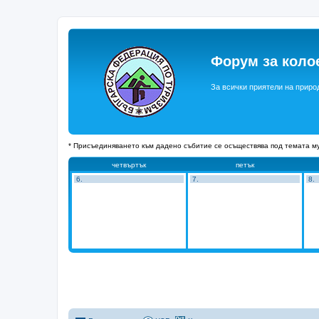
Форум за коло
За всички приятели на приро
* Присъединяването към дадено събитие се осъществява под темата му
четвъртък
петък
6.
7.
8.