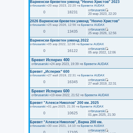
Варненски бреветен уикенд "Ненчо Христов" 2023
л
от
brusarski
»20 мар 2023, 22:20 »в
Бревети AUDAX
е
от
brusarski
д
0
18231
В
20 мар 2023, 22:20
н
и
и
ж
2026 Варненски бреветен уикенд "Ненчо Христов"
т
п
е
от
brusarski
»25 мар 2026, 12:56 »в
Бревети AUDAX
о
м
от
brusarski
с
0
13435
н
В
25 мар 2026, 12:56
л
е
и
е
н
ж
Варненски бреветен уикенд 2022
д
и
п
от
brusarski
»05 апр 2022, 12:06 »в
Бревети AUDAX
н
я
о
от
brusarski
и
с
0
16122
В
05 апр 2022, 12:06
т
л
и
е
е
ж
Бревет Исперих 400
м
д
п
н
от
brusarski
»24 апр 2023, 19:39 »в
Бревети AUDAX
н
о
е
и
с
н
Бревет „Исперих” 600
т
л
и
е
от
brusarski
»27 май 2019, 22:31 »в
Бревети AUDAX
е
я
м
от
brusarski
д
0
16345
н
В
27 май 2019, 22:31
н
е
и
и
н
ж
Бревет Исперих 600
т
и
п
е
от
brusarski
»19 юни 2022, 21:52 »в
Бревети AUDAX
я
о
м
с
н
Бревет "Алекси Николов" 200 км. 2025
л
е
от
brusarski
»01 дек 2025, 21:30 »в
Бревети AUDAX
е
н
от
brusarski
д
и
0
10625
В
01 дек 2025, 21:30
н
я
и
и
ж
Бревет "Алекси Николов", Варна 200 км.
т
п
е
от
brusarski
»30 ное 2021, 14:10 »в
Бревети AUDAX
о
м
от
brusarski
с
0
17105
н