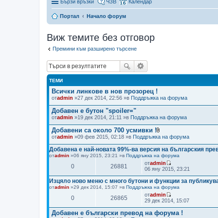
Бързи връзки
ЧЗВ
Календар
Портал
Начало форум
Виж темите без отговор
Премини към разширено търсене
ТЕМИ
Всички линкове в нов прозорец !
от
admin
»27 дек 2014, 22:56 »в
Поддръжка на форума
Добавен е бутон "spoiler="
от
admin
»19 дек 2014, 21:11 »в
Поддръжка на форума
Добавени са около 700 усмивки !
П
от
admin
»09 фев 2015, 02:18 »в
Поддръжка на форума
р
и
Добавена е най-новата 99%-ва версия на българския прев
к
от
admin
»06 яну 2015, 23:21 »в
Поддръжка на форума
а
от
admin
ч
0
26881
В
06 яну 2015, 23:21
е
и
н
ж
Изцяло ново меню с много бутони и функции за публикува
(
п
от
admin
»29 дек 2014, 15:07 »в
Поддръжка на форума
и
о
)
от
admin
с
0
26865
ф
В
29 дек 2014, 15:07
л
а
и
е
й
ж
Добавен е български превод на форума !
д
л
п