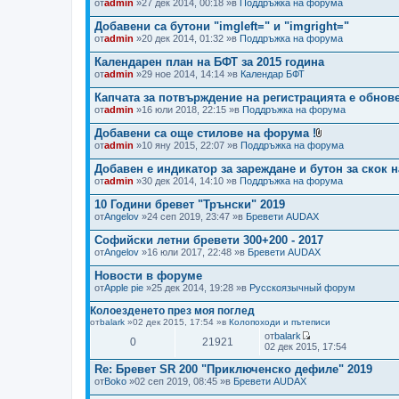
от
admin
»27 дек 2014, 00:18 »в
Поддръжка на форума
н
(
о
и
о
с
Добавени са бутони "imgleft=" и "imgright="
т
в
л
е
от
admin
»20 дек 2014, 01:32 »в
Поддръжка на форума
е
е
м
)
д
н
Календарен план на БФТ за 2015 година
н
е
и
от
admin
»29 ное 2014, 14:14 »в
Календар БФТ
н
т
и
е
Капчата за потвърждение на регистрацията е обнове
я
м
от
admin
»16 юли 2018, 22:15 »в
Поддръжка на форума
н
е
Добавени са още стилове на форума !
н
П
от
admin
»10 яну 2015, 22:07 »в
Поддръжка на форума
и
р
я
и
Добавен е индикатор за зареждане и бутон за скок н
к
от
admin
»30 дек 2014, 14:10 »в
Поддръжка на форума
а
ч
10 Години бревет "Трънски" 2019
е
от
Angelov
»24 сеп 2019, 23:47 »в
Бревети AUDAX
н
(
Софийски летни бревети 300+200 - 2017
и
)
от
Angelov
»16 юли 2017, 22:48 »в
Бревети AUDAX
ф
а
Новости в форуме
й
от
Apple pie
»25 дек 2014, 19:28 »в
Русскоязычный форум
л
(
Колоезденето през моя поглед
о
от
balark
»02 дек 2015, 17:54 »в
Колопоходи и пътеписи
в
е
от
balark
0
21921
В
)
02 дек 2015, 17:54
и
ж
Re: Бревет SR 200 "Приключенско дефиле" 2019
п
от
Boko
»02 сеп 2019, 08:45 »в
Бревети AUDAX
о
с