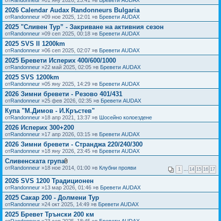
а
ч
2026 Calendar Audax Randonneurs Bulgaria
е
от
Randonneur
»09 ное 2025, 12:01 »в
Бревети AUDAX
н
2025 "Сливен Тур” - Закриване на активния сезон
(
и
от
Randonneur
»09 сеп 2025, 00:18 »в
Бревети AUDAX
)
2025 SVS II 1200km
ф
а
от
Randonneur
»06 сеп 2025, 02:07 »в
Бревети AUDAX
й
2025 Бревети Исперих 400/600/1000
л
от
Randonneur
»22 май 2025, 02:05 »в
Бревети AUDAX
(
о
2025 SVS 1200km
в
от
Randonneur
»05 яну 2025, 14:29 »в
Бревети AUDAX
е
)
2026 Зимни бревети - Резово 401/431
от
Randonneur
»25 фев 2026, 02:35 »в
Бревети AUDAX
Купа "М.Димов - И.Кръстев"
от
Randonneur
»18 апр 2021, 13:37 »в
Шосейно колоездене
2026 Исперих 300+200
от
Randonneur
»17 апр 2026, 03:15 »в
Бревети AUDAX
2026 Зимни бревети - Странджа 220/240/300
от
Randonneur
»18 яну 2026, 23:45 »в
Бревети AUDAX
Сливенската група
П
от
Randonneur
»18 ное 2014, 01:00 »в
Клубни прояви
1
…
14
15
16
17
р
и
2026 SVS 1200 Традиционен
к
от
Randonneur
»13 мар 2026, 01:46 »в
Бревети AUDAX
а
ч
2025 Сакар 200 - Долмени Тур
е
от
Randonneur
»24 окт 2025, 14:49 »в
Бревети AUDAX
н
2025 Бревет Трънски 200 км
(
и
от
Randonneur
»23 сеп 2025, 18:45 »в
Бревети AUDAX