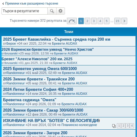
Премини към разширено търсене
не
Търсенето намери 372 резултата за
1
2
3
4
5
…
15
Теми
2025 Бревет Каваклийка - Сърнена средна гора 200 км
от
Берое
»04 окт 2025, 22:04 »в
Бревети AUDAX
2026 Варненски бреветен уикенд "Ненчо Христов"
от
brusarski
»25 мар 2026, 12:56 »в
Бревети AUDAX
Бревет "Алекси Николов" 200 км. 2025
от
brusarski
»01 дек 2025, 21:30 »в
Бревети AUDAX
2025 Бреветен уикенд Омега 600/1000
от
Randonneur
»01 май 2025, 02:49 »в
Бревети AUDAX
2026 Зимни бревети - Тракийски 200
от
Randonneur
»05 мар 2026, 00:41 »в
Бревети AUDAX
2024 Летни Бревети София 400+200
от
Randonneur
»14 юли 2024, 16:35 »в
Бревети AUDAX
Бреветна седмица "Омега"
от
Randonneur
»24 апр 2026, 01:09 »в
Бревети AUDAX
2026 Зимни бревети - Сакар 300/600/1000
от
Randonneur
»12 фев 2026, 00:49 »в
Бревети AUDAX
ИЗКАЧВАНЕ НА ВРЪХ "БОТЕВ" С ВЕЛОСИПЕДИ
П
от
Randonneur
»24 ное 2014, 02:04 »в
Планинско колоездене
1
2
3
4
р
и
2026 Зимни бревети - Загоре 200
к
от
Randonneur
»01 яну 2026, 23:41 »в
Бревети AUDAX