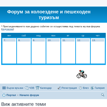
Форум за колоездене и пешеходен
туризъм
* Присъединяването към дадено събитие се осъществява под темата му във форума
(
подсказка
)
пет
съб
нед
пон
вт
ср
чет
7.
8.
9.
10.
11.
12.
13.
Бързи връзки
ЧЗВ
Календар
Регистрация
Влез
Галерия
Портал
Начало форум
ър
Виж активните теми
се