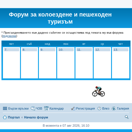
Форум за колоездене и пешеходен
туризъм
* Присъединяването към дадено събитие се осъществява под темата му във форума
(
подсказка
)
пет
съб
нед
пон
вт
ср
чет
7.
8.
9.
10.
11.
12.
13.
Бързи връзки
ЧЗВ
Календар
Регистрация
Влез
Галерия
Портал
Начало форум
ър
В момента е 07 авг 2026, 16:10
се