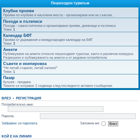
Пешеходен туризъм
Клубни прояви
Прояви по клубове и населени места - организирани или не съвсем...
Походи и пътеписи
Походи - самостоятелни и организирани прояви, дневници и пътеписи
Теми:
1
Календар БФТ
Прояви от държавния и международен календар на БФТ
Теми:
3
Анкети
Публикуване на анкети относно пешеходния туризъм, както и различни конкурси.
Разрешено е публикуването на анкети и от редовни потребители.
Съвети и екипировка
"Не питай старило, питай патило!"
Теми:
1
Пазар
Купува - продава.
Темите се изтриват 2 седмици след последното активно съобщение.
ВЛЕЗ
•
РЕГИСТРАЦИЯ
Потребителско име:
Парола:
Забравих си паролата
Запомни ме
КОЙ Е НА ЛИНИЯ