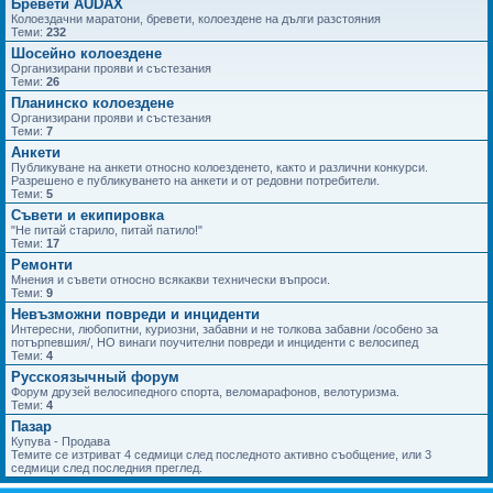
Бревети AUDAX
Колоездачни маратони, бревети, колоездене на дълги разстояния
Теми:
232
Шосейно колоездене
Организирани прояви и състезания
Теми:
26
Планинско колоездене
Организирани прояви и състезания
Теми:
7
Анкети
Публикуване на анкети относно колоезденето, както и различни конкурси.
Разрешено е публикуването на анкети и от редовни потребители.
Теми:
5
Съвети и екипировка
"Не питай старило, питай патило!"
Теми:
17
Ремонти
Мнения и съвети относно всякакви технически въпроси.
Теми:
9
Невъзможни повреди и инциденти
Интересни, любопитни, куриозни, забавни и не толкова забавни /особено за
потърпевшия/, НО винаги поучителни повреди и инциденти с велосипед
Теми:
4
Русскоязычный форум
Форум друзей велосипедного спорта, веломарафонов, велотуризма.
Теми:
4
Пазар
Купува - Продава
Темите се изтриват 4 седмици след последното активно съобщение, или 3
седмици след последния преглед.