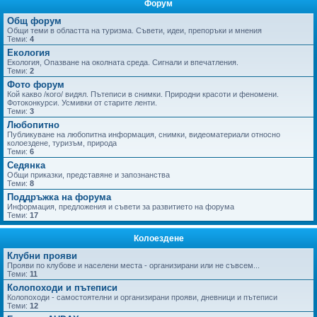
Форум
не
Общ форум
Общи теми в областта на туризма. Съвети, идеи, препоръки и мнения
Теми:
4
Екология
Екология, Опазване на околната среда. Сигнали и впечатления.
Теми:
2
Фото форум
Кой какво /кого/ видял. Пътеписи в снимки. Природни красоти и феномени.
Фотоконкурси. Усмивки от старите ленти.
Теми:
3
Любопитно
Публикуване на любопитна информация, снимки, видеоматериали относно
колоездене, туризъм, природа
Теми:
6
Седянка
Общи приказки, представяне и запознанства
Теми:
8
Поддръжка на форума
Информация, предложения и съвети за развитието на форума
Теми:
17
Колоездене
Клубни прояви
Прояви по клубове и населени места - организирани или не съвсем...
Теми:
11
Колопоходи и пътеписи
Колопоходи - самостоятелни и организирани прояви, дневници и пътеписи
Теми:
12