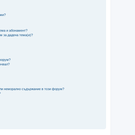
еми?
тема и абонамент?
м за дадена тема(и)?
 форум?
ачвал?
/или неморално съдържание в този форум?
?