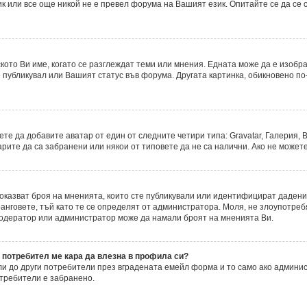
 или все още никой не е превел форума на Вашият език. Опитайте се да се
ското Ви име, когато се разглеждат теми или мнения. Едната може да е изобр
 публикувал или Вашият статус във форума. Другата картинка, обикновено по-
е да добавите аватар от един от следните четири типа: Gravatar, Галерия, В
ите да са забранени или някои от типовете да не са налични. Ако не можете
 показват броя на мненията, които сте публикували или идентифицират даде
нговете, тъй като те се определят от администратора. Моля, не злоупотреб
модератор или администратор може да намали броят на мненията Ви.
 потребител ме кара да влезна в профила си?
 до други потребители през вградената емейл форма и то само ако админис
требители е забранено.