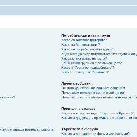
Потребителски нива и групи
Какво са Администраторите?
Какво са Модераторите?
Какво са потребителските групи?
Къде мога да видя потребителските групи и как
Как да стана лидер на група?
Защо някои групи са с различен цвят?
Какво е “Група по подразбиране”?
Каква е тази връзка “Екипът”?
Лични съобщения
Не мога да изпращам лични съобщения!
Получавам нежелани лични съобщения!
 на линия?
Получих спам или обиден емейл от някой от то
Приятели и врагове
Какви са тези списъци с Приятели и Врагове?
Как мога да добавя / премахна потребител от с
Търсене във форума
ител ме кара да влезна в профила
Как мога да търся във форум или форуми?