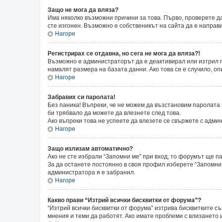
Защо не мога да вляза?
Има няколко възможни причини за това. Първо, проверете да
сте изгонен. Възможно е собственикът на сайта да е направ
Нагоре
Регистрирах се отдавна, но сега не мога да вляза?!
Възможно е администраторът да е деактивирал или изтрил п
намалят размера на базата данни. Ако това се е случило, оп
Нагоре
Забравих си паролата!
Без паника! Въпреки, че не можем да възстановим паролата 
би трябвало да можете да влезнете след това.
Ако въпреки това не успеете да влезете се свържете с адми
Нагоре
Защо излизам автоматично?
Ако не сте избрали “Запомни ме” при вход, то форумът ще п
За да останете постоянно в своя профил изберете “Запомни 
администратора я е забранил.
Нагоре
Какво прави “Изтрий всички бисквитки от форума”?
“Изтрий всички бисквитки от форума” изтрива бисквитките с
мнения и теми да работят. Ако имате проблеми с влизането