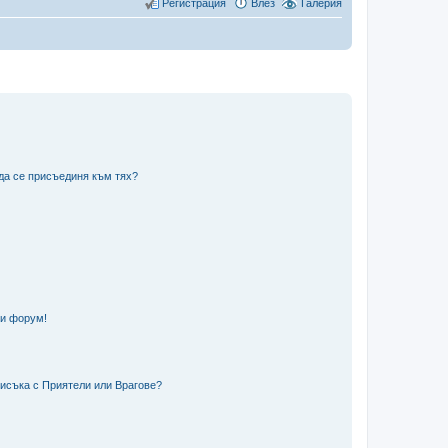
Регистрация
Влез
Галерия
 да се присъединя към тях?
зи форум!
писъка с Приятели или Врагове?