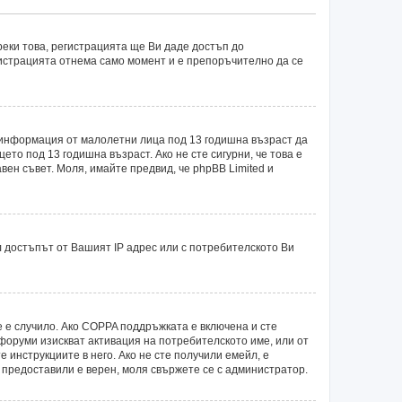
еки това, регистрацията ще Ви даде достъп до
егистрацията отнема само момент и е препоръчително да се
рат информация от малолетни лица под 13 годишна възраст да
о под 13 годишна възраст. Ако не сте сигурни, че това е
авен съвет. Моля, имайте предвид, че phpBB Limited и
 достъпът от Вашият IP адрес или с потребителското Ви
е е случило. Ако COPPA поддръжката е включена и сте
 форуми изискват активация на потребителското име, или от
 инструкциите в него. Ако не сте получили емейл, е
е предоставили е верен, моля свържете се с администратор.