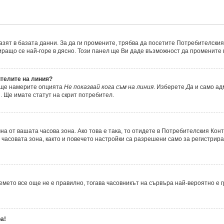
азят в базата данни. За да ги промените, трябва да посетите Потребителския 
миращо се най-горе в дясно. Този панел ще Ви даде възможност да промените
ителите на линия?
, ще намерите опцията
Не показвай кога съм на линия
. Изберете
Да
и само ад
. Ще имате статут на скрит потребител.
а от вашата часова зона. Ако това е така, то отидете в Потребителския Кон
часовата зона, както и повечето настройки са разрешени само за регистрира
времето все още не е правилно, тогава часовникът на сървъра най-вероятно е
а!