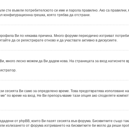
ли сте въвели потребителското си име и парола правилно. Ако са правилни, м
ил конфигурационна грешка, която трябва да отстрани.
рофила Ви по някаква причина. Много форуми периодично изтриват потребите
итайте да се регистрирате отново и да участвате активно в дискусиите.
Ви, много лесно можем да Ви дадем нова. На страницата за вход натиснете в
нистратор.
ази сесията Ви само за определено време. Това предотвратява използване на
ме” по време на вход. Не Ви препоръчваме тази опция ако споделяте компютър
ъздадени от phpBB, които Ви пазят сесията във форума. Бисквитките също та
 или излизането от форума изтриването на бисквитките би могло да реши про