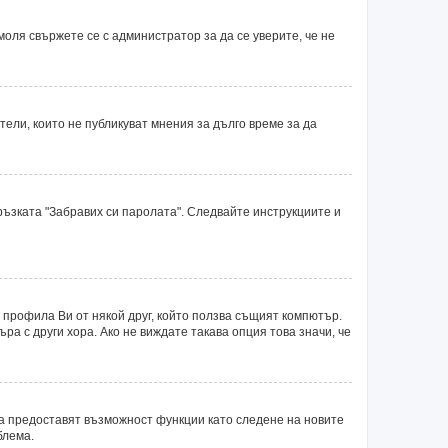
оля свържете се с администратор за да се уверите, че не
ли, които не публикуват мнения за дълго време за да
ръзката "Забравих си паролата". Следвайте инструкциите и
 профила Ви от някой друг, който ползва същият компютър.
а с други хора. Ако не виждате такава опция това значи, че
ка предоставят възможност функции като следене на новите
блема.