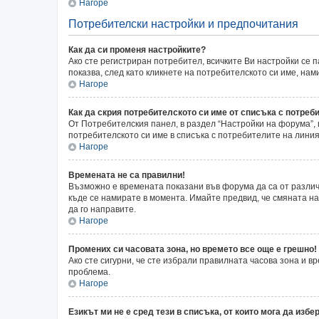
Нагоре
Потребителски настройки и предпочитания
Как да си променя настройките?
Ако сте регистриран потребител, всичките Ви настройки се п
показва, след като кликнете на потребителското си име, на
Нагоре
Как да скрия потребителското си име от списъка с потреб
От Потребителския панел, в раздел “Настройки на форума”
потребителското си име в списъка с потребителите на линия
Нагоре
Времената не са правилни!
Възможно е времената показани във форума да са от различн
къде се намирате в момента. Имайте предвид, че смяната на 
да го направите.
Нагоре
Промених си часовата зона, но времето все още е грешно!
Ако сте сигурни, че сте избрали правилната часова зона и 
проблема.
Нагоре
Езикът ми не е сред тези в списъка, от които мога да избер