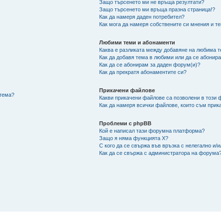
Защо търсенето ми не връща резултати?
Защо търсенето ми връща празна страница!?
Как да намеря даден потребител?
Как мога да намеря собствените си мнения и т
Любими теми и абонаменти
Каква е разликата между добавяне на любима 
Как да добавя тема в любими или да се абонира
Как да се абонирам за даден форум(и)?
Как да прекратя абонаментите си?
Прикачени файлове
/тема?
Какви прикачени файлове са позволени в този
Как да намеря всички файлове, които съм прик
Проблеми с phpBB
Кой е написал тази форумна платформа?
Защо я няма функцията X?
С кого да се свържа във връзка с нелегално и
Как да се свържа с администратора на форума