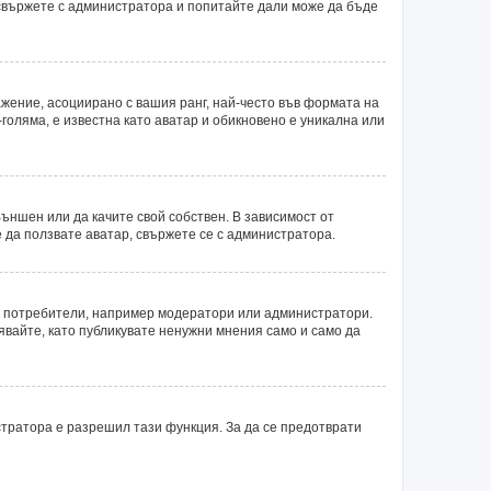
 свържете с администратора и попитайте дали може да бъде
ажение, асоциирано с вашия ранг, най-често във формата на
голяма, е известна като аватар и обикновено е уникална или
ъншен или да качите свой собствен. В зависимост от
 да ползвате аватар, свържете се с администратора.
ни потребители, например модератори или администратори.
явайте, като публикувате ненужни мнения само и само да
тратора е разрешил тази функция. За да се предотврати