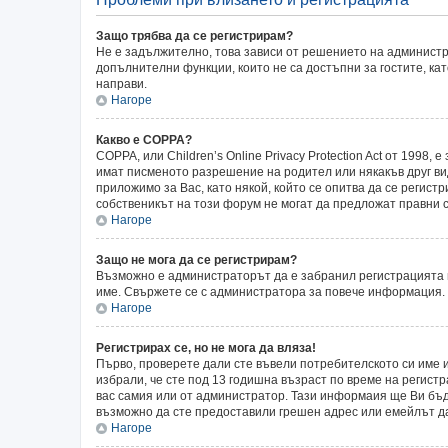
Защо трябва да се регистрирам?
Не е задължително, това зависи от решението на администр
допълнителни функции, които не са достъпни за гостите, ка
направи.
Нагоре
Какво е COPPA?
COPPA, или Children’s Online Privacy Protection Act от 199
имат писменото разрешение на родител или някакъв друг ви
приложимо за Вас, като някой, който се опитва да се регистр
собственикът на този форум не могат да предложат правни с
Нагоре
Защо не мога да се регистрирам?
Възможно е администраторът да е забранил регистрацията 
име. Свържете се с администратора за повече информация.
Нагоре
Регистрирах се, но не мога да вляза!
Първо, проверете дали сте въвели потребителското си име и
избрали, че сте под 13 годишна възраст по време на регист
вас самия или от администратор. Тази информаия ще Ви бъде
възможно да сте предоставили грешен адрес или емейлът да 
Нагоре