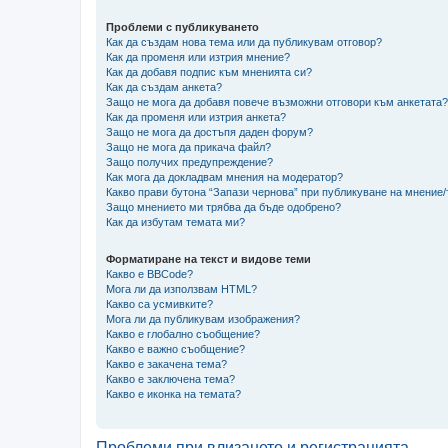
Проблеми с публикуването
Как да създам нова тема или да публикувам отговор?
Как да променя или изтрия мнение?
Как да добавя подпис към мненията си?
Как да създам анкета?
Защо не мога да добавя повече възможни отговори към анкетата?
Как да променя или изтрия анкета?
Защо не мога да достъпя даден форум?
Защо не мога да прикача файл?
Защо получих предупреждение?
Как мога да докладвам мнения на модератор?
Какво прави бутона “Запази чернова” при публикуване на мнение
Защо мнението ми трябва да бъде одобрено?
Как да избутам темата ми?
Форматиране на текст и видове теми
Какво е BBCode?
Мога ли да използвам HTML?
Какво са усмивките?
Мога ли да публикувам изображения?
Какво е глобално съобщение?
Какво е важно съобщение?
Какво е закачена тема?
Какво е заключена тема?
Какво е иконка на темата?
Проблеми при влизането и регистрацията