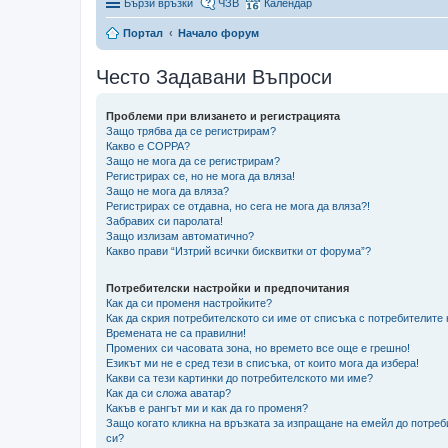
Бързи връзки
ЧЗВ
Календар
Портал
Начало форум
Често Задавани Въпроси
Проблеми при влизането и регистрацията
Защо трябва да се регистрирам?
Какво е COPPA?
Защо не мога да се регистрирам?
Регистрирах се, но не мога да вляза!
Защо не мога да вляза?
Регистрирах се отдавна, но сега не мога да вляза?!
Забравих си паролата!
Защо излизам автоматично?
Какво прави “Изтрий всички бисквитки от форума”?
Потребителски настройки и предпочитания
Как да си променя настройките?
Как да скрия потребителското си име от списъка с потребителите
Времената не са правилни!
Промених си часовата зона, но времето все още е грешно!
Езикът ми не е сред тези в списъка, от които мога да избера!
Какви са тези картинки до потребителското ми име?
Как да си сложа аватар?
Какъв е рангът ми и как да го променя?
Защо когато кликна на връзката за изпращане на емейл до потреб
си?