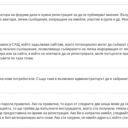
атора на форума дали е нужна регистрация за да се публикуват мнения. Въпр
то аватари, лични съобщения, изпращане на емейли, участие в групи и др. Р
8, е закон в САЩ, който задължава сайтове, които потенциално могат да съби
д легално съглашение, позволяващо събирането на лична информация от лицет
ира или за сайта, в който се опитвате да се регистрирате, моля потърсете пр
ъвети по тази точка.
на нови потребители. Също така е възможно администраторът да е забранил
 парола правилно. Ако са правилни, то едно от следните две неща може да с
рацията, то ще трябва да изпълните инструкциите, които сте получили. Някои
 предоставена по време на регистрация. Ако Ви е изпратен емейл, следвайте
е бил категоризиран като спам. Ако сте сигурни, че емейл адресът, който ст