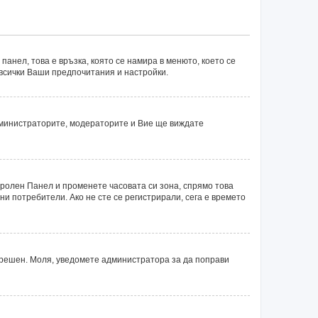
панел, това е връзка, която се намира в менюто, което се
 всички Ваши предпочитания и настройки.
министраторите, модераторите и Вие ще виждате
тролен Панел и променете часовата си зона, спрямо това
ни потребители. Ако не сте се регистрирали, сега е времето
 грешен. Моля, уведомете администратора за да поправи