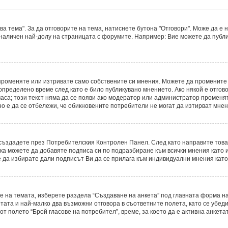
а тема". За да отговорите на тема, натиснете бутона "Отговори". Може да е 
 наличен най-долу на страницата с форумите. Например: Вие можете да публ
променяте или изтривате само собствените си мнения. Можете да промените
определено време след като е било публикувано мнението. Ако някой е отгово
часа; този текст няма да се появи ако модератор или администратор променя
о е да се отбележи, че обикновените потребители не могат да изтирват мнени
о създадете през Потребителския Контролен Панел. След като направите тов
ака можете да добавяте подписа си по подразбиране към всички мнения като
е да избирате дали подписът Ви да се прилага към индивидуални мнения като
е на темата, изберете раздела “Създаване на анкета” под главната форма на
ата и най-малко два възможни отговора в съответните полета, като се убеди
т полето “Брой гласове на потребител”, време, за което да е активна анкетат