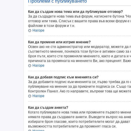
Проблеми с публикуването
Как да създам нова тема или да публикувам отговор?
За да създадете нова тема във форум, натиснете бутона "Нов
отговор или тема. Списък с вашите права във всеки форум е
файлове в този форум и т.н.
Нагоре
Как да променя или изтрия мнение?
Освен ако не сте администратор или модератор, можете да 
съответното мнение, понякога този бутон е активен само за 
броя пъти, които сте променяли мнението, както и датата и 
причината за промяната на мнението Ви, ако преценят. Важн
Нагоре
Как да добавя подпис към мненията си?
За да добавите подпис към мненията си, първо трябва да г
публикуване на мнение за да прикачите подписа си. Също т
Контролен Панел. Ако го направите, въпреки това ще может
Нагоре
Как да създам анкета?
Когато публикувате нова тема или променяте първото мнени
нямате права да създавате анкети. Въведете въпрос на анкет
избирате броя гласове, които потребителите могат да дават о
възможността потребителите да променят гласа си.