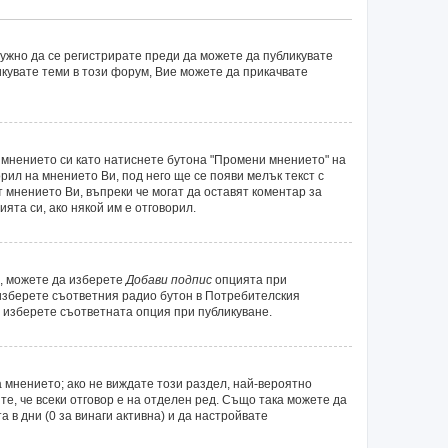
нужно да се регистрирате преди да можете да публикувате
икувате теми в този форум, Вие можете да прикачвате
 мнението си като натиснете бутона "Промени мнението" на
рил на мнението Ви, под него ще се появи мелък текст с
т мнението Ви, въпреки че могат да оставят коментар за
ята си, ако някой им е отговорил.
а, можете да изберете
Добави подпис
опцията при
 изберете съответния радио бутон в Потребителския
 изберете съответната опция при публикуване.
 мнението; ако не виждате този раздел, най-вероятно
те, че всеки отговор е на отделен ред. Също така можете да
а в дни (0 за винаги активна) и да настройвате