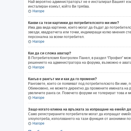
Най вероятно администраторът не е инсталирал Вашият език
инсталиран езикът, който Ви трябва.
Нагоре
Какви са тези картинки до потребителското ми име?
Има два вида картинки, които могат да бъдат до потребител
звезди, квадратчета или точки, индикиращи колко мнения сте
персонална за всеки потребител.
Нагоре
Как да си сложа аватар?
В Потребителския Контролен Панел, в раздел “Профил” может
решението на администратора на форума, възможно е аватар
Нагоре
Какъв е рангът ми и как да го променя?
Ранговете, които се появяват под потребителското Ви име,
Обикновено, не можете директно да промените имената на ра
увеличите ранга си. Повечето форуми не толерират това и 
Нагоре
Защо когато кликна на връзката за изпращане на емейл до
Само регистрираните потребители могат да изпращат емейли
злоупотреба, използването на тази функция от анонимни по
Нагоре