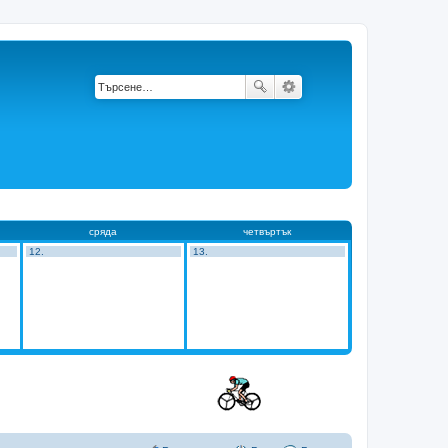
сряда
четвъртък
12.
13.